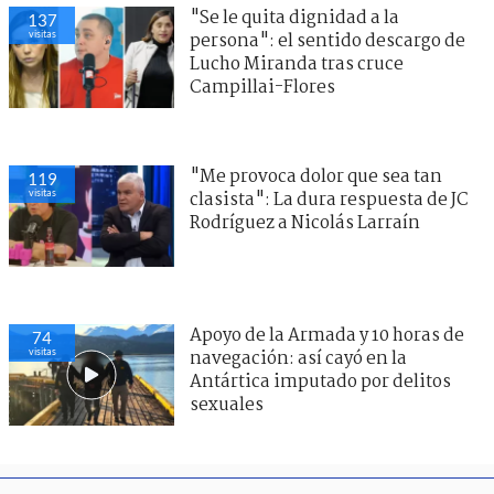
"Se le quita dignidad a la
137
visitas
persona": el sentido descargo de
Lucho Miranda tras cruce
Campillai-Flores
"Me provoca dolor que sea tan
119
visitas
clasista": La dura respuesta de JC
Rodríguez a Nicolás Larraín
Apoyo de la Armada y 10 horas de
74
visitas
navegación: así cayó en la
Antártica imputado por delitos
sexuales