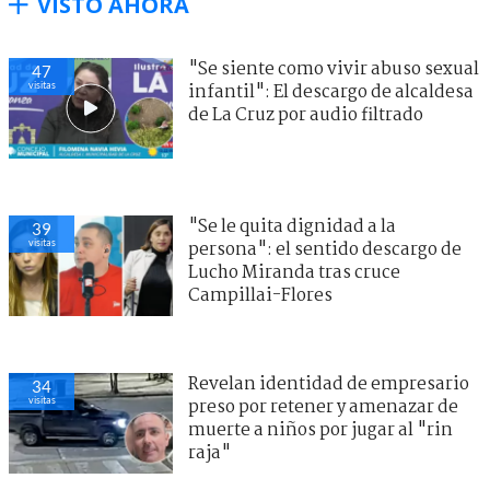
VISTO AHORA
"Se siente como vivir abuso sexual
47
visitas
infantil": El descargo de alcaldesa
de La Cruz por audio filtrado
"Se le quita dignidad a la
39
visitas
persona": el sentido descargo de
Lucho Miranda tras cruce
Campillai-Flores
Revelan identidad de empresario
34
visitas
preso por retener y amenazar de
muerte a niños por jugar al "rin
raja"