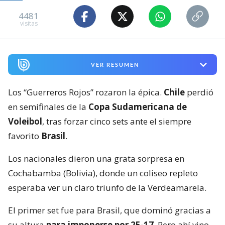
4481
visitas
VER RESUMEN
Los “Guerreros Rojos” rozaron la épica.
Chile
perdió
en semifinales de la
Copa Sudamericana de
Voleibol
, tras forzar cinco sets ante el siempre
favorito
Brasil
.
Los nacionales dieron una grata sorpresa en
Cochabamba (Bolivia), donde un coliseo repleto
esperaba ver un claro triunfo de la Verdeamarela.
El primer set fue para Brasil, que dominó gracias a
su altura
para imponerse por 25-17
. Pero ahí vino