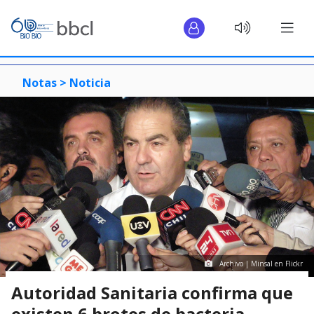
Notas >
Noticia
Archivo | Minsal en Flickr
Autoridad Sanitaria confirma que
existen 6 brotes de bacteria