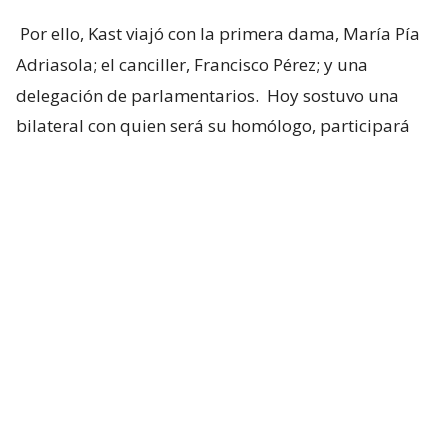
Por ello, Kast viajó con la primera dama, María Pía
Adriasola; el canciller, Francisco Pérez; y una
delegación de parlamentarios.
Hoy sostuvo una
bilateral con quien será su homólogo, participará
de la ceremonia de asunción y retornará a territorio
nacional.
Esto no solo marca un nuevo movimiento de la
región hacia la derecha, sino que representa una
oportunidad para Kast de concretar su propuesta
de corredor humanitario.
Uno de los integrantes de la delegación, el diputado
Hans Marowski, pidió que se avance en un acuerdo
concreto para materializar la propuesta que el
mandatario impulsó previo a asumir el cargo.