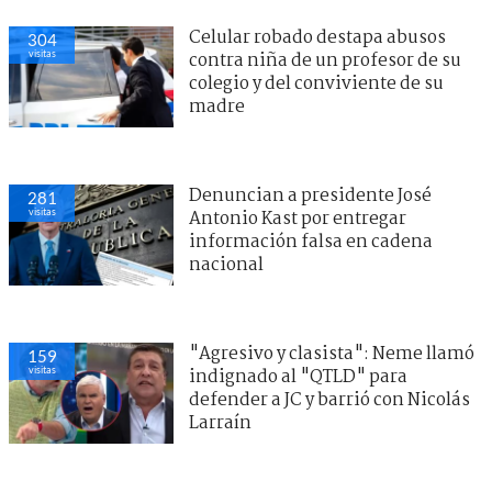
Celular robado destapa abusos
304
visitas
contra niña de un profesor de su
colegio y del conviviente de su
madre
Denuncian a presidente José
281
visitas
Antonio Kast por entregar
información falsa en cadena
nacional
"Agresivo y clasista": Neme llamó
159
visitas
indignado al "QTLD" para
defender a JC y barrió con Nicolás
Larraín