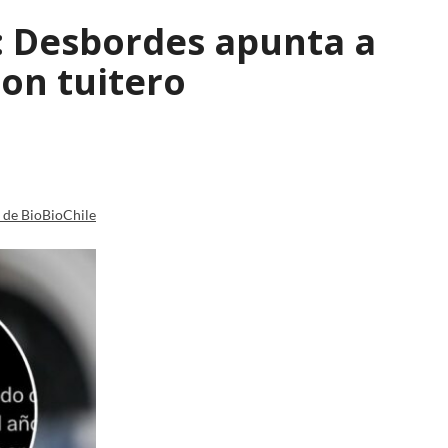
": Desbordes apunta a
on tuitero
a de BioBioChile