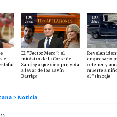
138
107
visitas
visitas
de
El "Factor Mera": el
Revelan iden
s e
ministro de la Corte de
empresario p
estafa:
Santiago que siempre vota
retener y am
a favor de los Lavín-
muerte a niño
Barriga
al "rin raja"
tana
> Noticia
:50