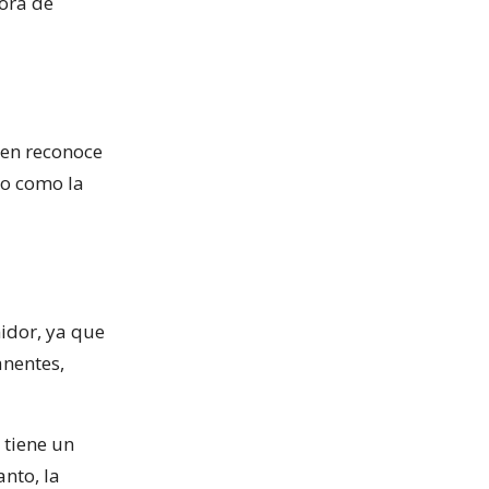
hora de
bien reconoce
co como la
idor, ya que
anentes,
 tiene un
nto, la