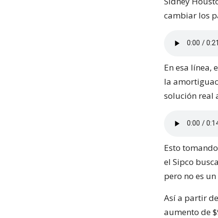
Sidney Housto
cambiar los 
En esa línea, 
la amortiguac
solución real 
Esto tomando 
el Sipco busc
pero no es un
Así a partir d
aumento de $9