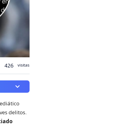
426
visitas
mediático
es delitos.
ciado