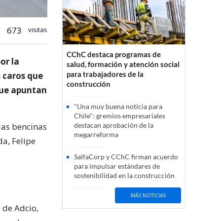
673
visitas
CChC destaca programas de
or la
salud, formación y atención social
para trabajadores de la
s caros que
construcción
 que apuntan
"Una muy buena noticia para
Chile": gremios empresariales
las bencinas
destacan aprobación de la
megarreforma
a, Felipe
SalfaCorp y CChC firman acuerdo
para impulsar estándares de
sostenibilidad en la construcción
MÁS NOTICIAS
 de Adcio,