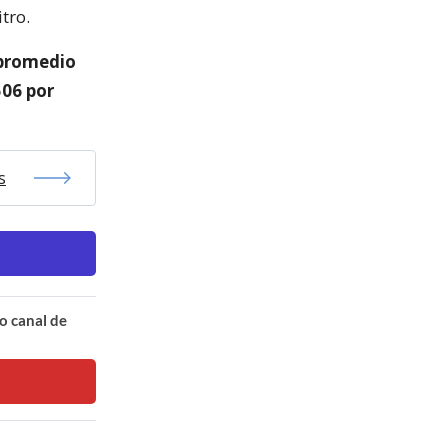
tro.
 promedio
506 por
s
o canal de