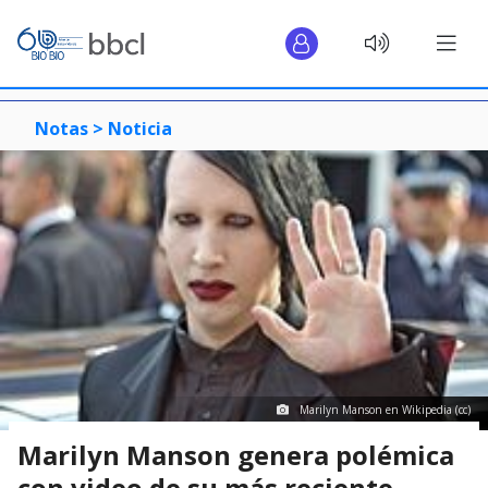
Notas >
Noticia
Marilyn Manson en Wikipedia (cc)
Marilyn Manson genera polémica
con video de su más reciente