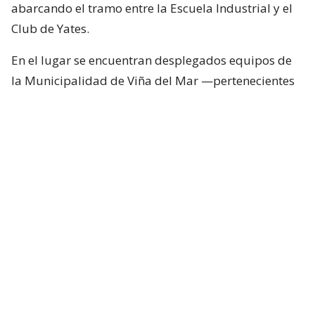
abarcando el tramo entre la Escuela Industrial y el
Club de Yates.
En el lugar se encuentran desplegados equipos de
la Municipalidad de Viña del Mar —pertenecientes
a Seguridad Pública, Gestión del Riesgo de
Desastres y Operaciones—, quienes trabajan en el
despeje y aseguramiento de la vía con apoyo de
cuatro camiones tolva, un cargador frontal y una
retroexcavadora.
Lee también...
"Terriblemente chantas" y
"vergüenza": Poduje arremete
contra empresas por
reconstrucción en El Olivar