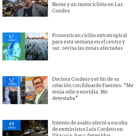
Neme y un motociclista en Las
Condes
Pronostican ciclón extratropical
67
visitas
para esta semana en el centro y
sur: revisa las zonas afectadas
Doctora Cordero y el fin de su
57
visitas
relación con Eduardo Fuentes: "Me
tenía odio y envidia. Me
detestaba"
Intento de asalto afectó a escolta
49
visitas
de exministro Luis Cordero en
Vitacura: hay 5 detenidos