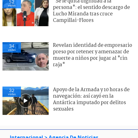
"Se le quita dignidad a la
52
visitas
persona": el sentido descargo de
Lucho Miranda tras cruce
Campillai-Flores
Revelan identidad de empresario
34
visitas
preso por retener y amenazar de
muerte a niños por jugar al "rin
raja"
Apoyo de la Armada y 10 horas de
32
visitas
navegación: así cayó en la
Antártica imputado por delitos
sexuales
Internacional
> Agencia De Noticias