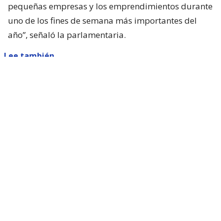
pequeñas empresas y los emprendimientos durante
uno de los fines de semana más importantes del
año”, señaló la parlamentaria.
Lee también...
Parisi dice que Kast "queda corto"
con presentar ACOT: "Está
faltando a sus promesas de
campaña"
Sin embargo, el proyecto necesita el respaldo del
Ejecutivo, ya que se trata de una materia de
iniciativa exclusiva del Presidente de la República.
Por ello, la diputada llamó al gobierno a apoyar la
propuesta y convertir el 17 de septiembre en una