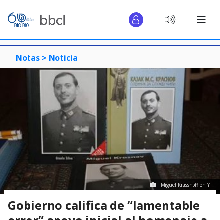
Notas >
Noticia
Miguel Krassnoff en YT
Gobierno califica de “lamentable
error” apoyo inicial al homenaje a