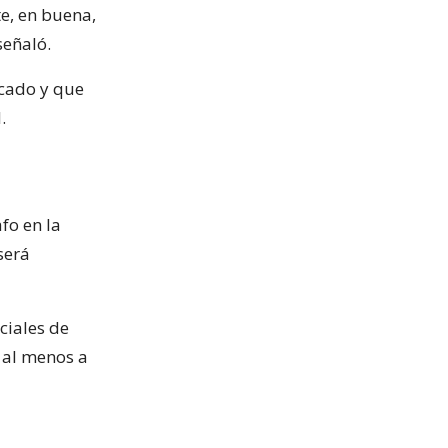
te, en buena,
señaló.
ocado y que
.
fo en la
será
ciales de
o al menos a