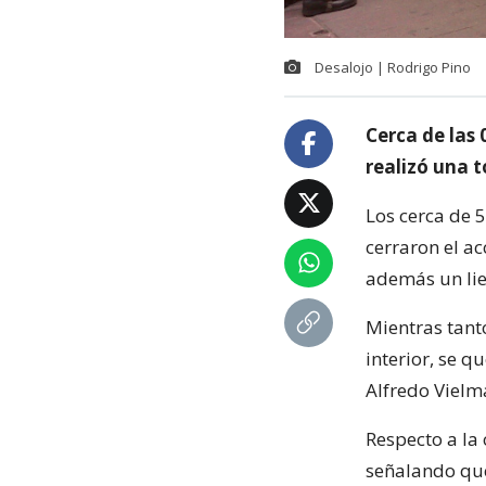
Desalojo | Rodrigo Pino
Cerca de las
realizó una 
Los cerca de 
cerraron el a
además un lie
Mientras tant
interior, se q
Alfredo Vielma
Respecto a la
señalando que