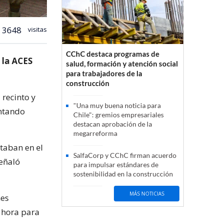
3648
visitas
CChC destaca programas de
 la ACES
salud, formación y atención social
para trabajadores de la
construcción
 recinto y
"Una muy buena noticia para
antando
Chile": gremios empresariales
destacan aprobación de la
megarreforma
taban en el
SalfaCorp y CChC firman acuerdo
señaló
para impulsar estándares de
sostenibilidad en la construcción
MÁS NOTICIAS
nes
 hora para