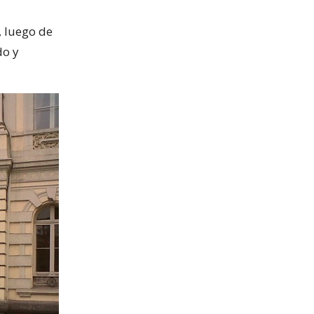
, luego de
do y