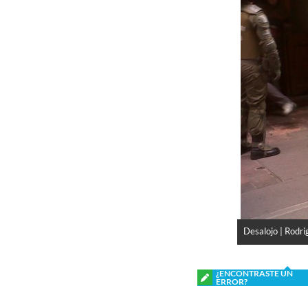
Desalojo | Rodri
¿ENCONTRASTE UN
ERROR?