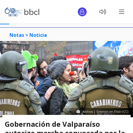
Notas >
Noticia
Archivo | Simenon en Flickr (CC)
Gobernación de Valparaíso
autoriza marcha convocada por la