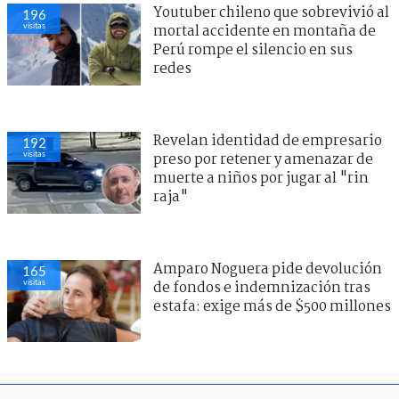
Youtuber chileno que sobrevivió al
196
visitas
mortal accidente en montaña de
Perú rompe el silencio en sus
redes
Revelan identidad de empresario
192
visitas
preso por retener y amenazar de
muerte a niños por jugar al "rin
raja"
Amparo Noguera pide devolución
165
visitas
de fondos e indemnización tras
estafa: exige más de $500 millones