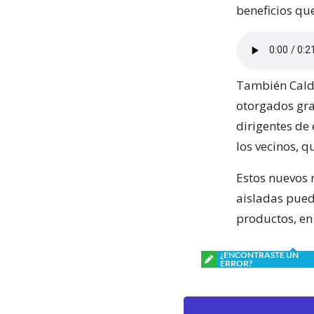
beneficios qu
También Calde
otorgados grac
dirigentes de
los vecinos, q
Estos nuevos 
aisladas pued
productos, e
¿ENCONTRASTE UN
ERROR?