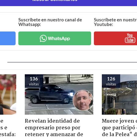
Suscríbete en nuestro canal de
Suscríbete en nuestr
Whatsapp:
Youtube:
136
126
visitas
visitas
de
Revelan identidad de
Muere joven 
s e
empresario preso por
que participó
estafa:
retener y amenazar de
de la Pelea" 