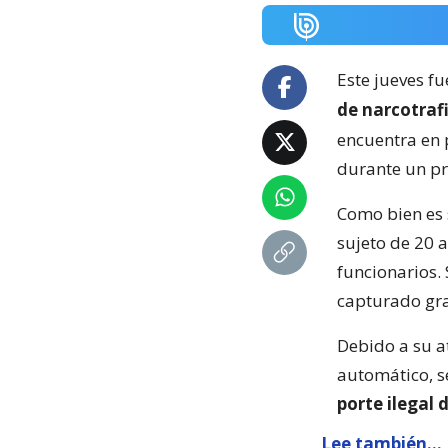
Este jueves f
de narcotraf
encuentra en 
durante un pr
Como bien es 
sujeto de 20 
funcionarios.
capturado grac
Debido a su a
automático, se
porte ilegal 
Lee también...