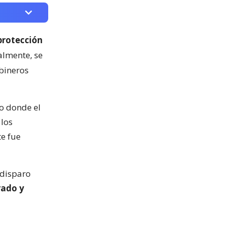
protección
almente, se
bineros
o donde el
 los
te fue
 disparo
rado y