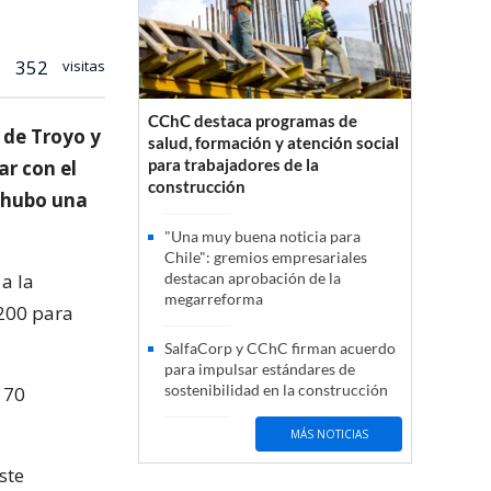
352
visitas
CChC destaca programas de
s de Troyo y
salud, formación y atención social
para trabajadores de la
ar con el
construcción
e hubo una
"Una muy buena noticia para
Chile": gremios empresariales
a la
destacan aprobación de la
megarreforma
.200 para
SalfaCorp y CChC firman acuerdo
para impulsar estándares de
sostenibilidad en la construcción
170
MÁS NOTICIAS
ste