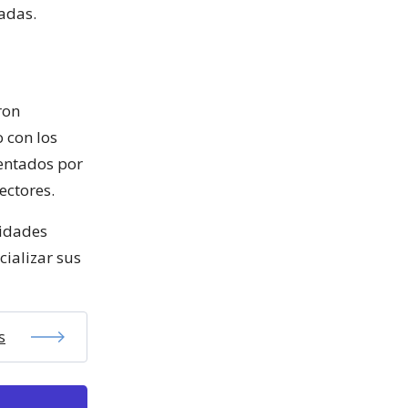
ladas.
ron
o con los
sentados por
ectores.
nidades
cializar sus
s