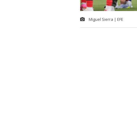
Miguel Sierra | EFE
Hay escándal
pagó servicio
donde su sele
Así lo determi
y Turismo y q
Según los ant
‘Tigres del Or
de Londres y 