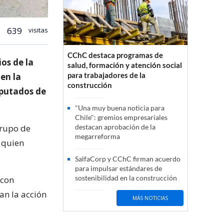
639
visitas
CChC destaca programas de
os de la
salud, formación y atención social
para trabajadores de la
 en la
construcción
iputados de
"Una muy buena noticia para
Chile": gremios empresariales
grupo de
destacan aprobación de la
megarreforma
, quien
SalfaCorp y CChC firman acuerdo
para impulsar estándares de
sostenibilidad en la construcción
 con
an la acción
MÁS NOTICIAS