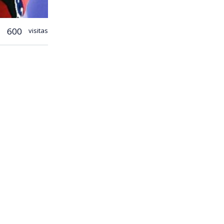
600
visitas
s asiático
petencias
ura, Deportes
ando los
s Olímpicos
ntuvieron