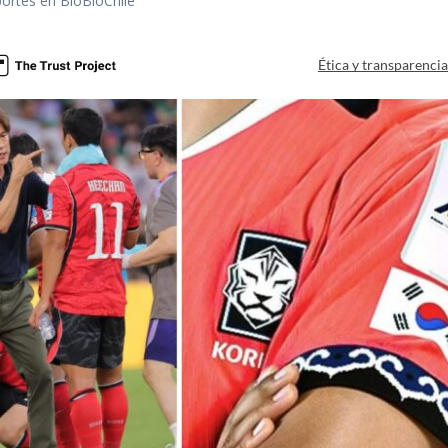
portes en BioBioChile
Ética y transparenci