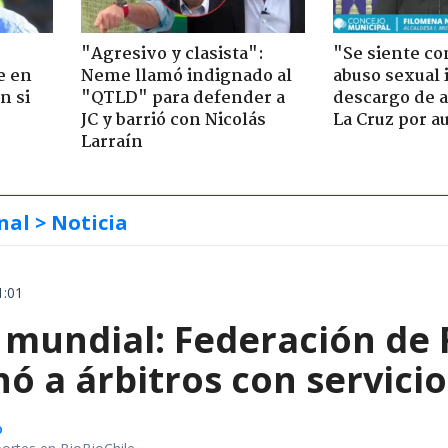
"Agresivo y clasista":
"Se siente co
e en
Neme llamó indignado al
abuso sexual i
n si
"QTLD" para defender a
descargo de a
JC y barrió con Nicolás
La Cruz por au
Larraín
nal
> Noticia
1:01
 mundial: Federación de 
ó a árbitros con servici
o