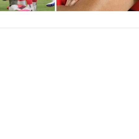
VER RESUMEN
o en
Corea del Sur
. La Federación de Fútbol (KFA) del paí
s sexuales para
sobornar a árbitros extranjeros
en com
cción no perdió partidos.
nó una investigación realizada por el Ministerio de Cult
ue fue expuesta por la cadena televisiva
JTBC
.
ecedentes,
los hechos ocurrieron entre 2011 y 2012
, cu
iente’ disputaron partidos clasificatorios para los Juego
el Mundial de Brasil 2014.
En ese lapso de tiempo se ma