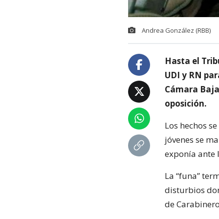
Andrea González (RBB)
Hasta el Tri
UDI y RN para
Cámara Baja,
oposición.
Los hechos se
jóvenes se man
exponía ante 
La “funa” ter
disturbios do
de Carabinero