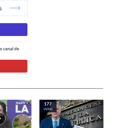
s
o canal de
177
visitas