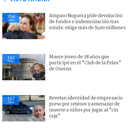
Amparo Noguera pide devolución
204
visitas
de fondos e indemnización tras
estafa: exige más de $500 millones
Muere joven de 28 años que
162
visitas
participó en el "Club de la Pelea"
de Osorno
Revelan identidad de empresario
157
visitas
preso por retener y amenazar de
muerte a niños por jugar al "rin
raja"