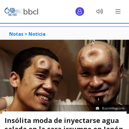
Notas >
Noticia
BizarreMagazine
Insólita moda de inyectarse agua
salada en la cara irrumpe en Japón