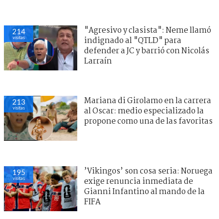
"Agresivo y clasista": Neme llamó
214
visitas
indignado al "QTLD" para
defender a JC y barrió con Nicolás
Larraín
Mariana di Girolamo en la carrera
213
visitas
al Oscar: medio especializado la
propone como una de las favoritas
’Vikingos’ son cosa seria: Noruega
195
visitas
exige renuncia inmediata de
Gianni Infantino al mando de la
FIFA