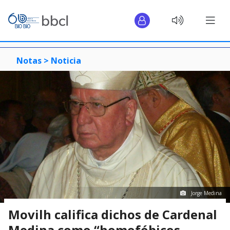
Notas >
Noticia
Jorge Medina
Movilh califica dichos de Cardenal
Medina como “homofóbicos,