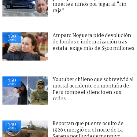
muerte a niños por jugar al "rin
raja"
Amparo Noguera pide devolución
190
visitas
de fondos e indemnización tras
estafa: exige más de $500 millones
Youtuber chileno que sobrevivió al
150
visitas
mortal accidente en montaña de
Perú rompe el silencio en sus
redes
Reportan que puente oculto de
140
visitas
1926 emergió en el norte de La
Serena por lluvias y mantuvo