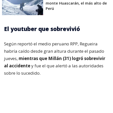
monte Huascarán, el más alto de
Perú
El youtuber que sobrevivió
Según reportó el medio peruano RPP, Regueira
habría caído desde gran altura durante el pasado
jueves,
mientras que Millán (31) logró sobrevivir
al accidente
y fue el que alertó a las autoridades
sobre lo sucedido.
En una primera publicación, el montañista escribió:
“Andrés, gracias por tu compañía durante el viaje a
la Cordillera Blanca. Espero encuentres el descanso
entre las altas costumbres más bellas”.