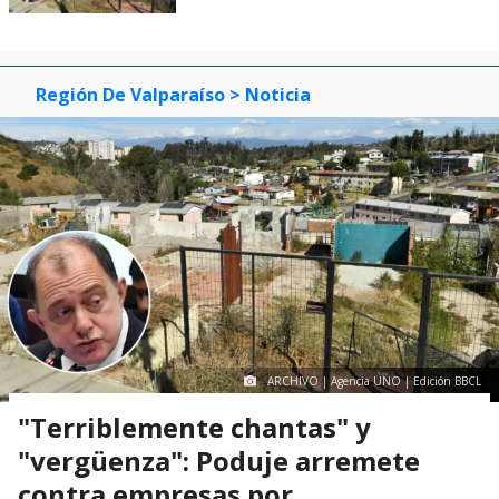
Región De Valparaíso
> Noticia
ARCHIVO | Agencia UNO | Edición BBCL
"Terriblemente chantas" y
"vergüenza": Poduje arremete
contra empresas por