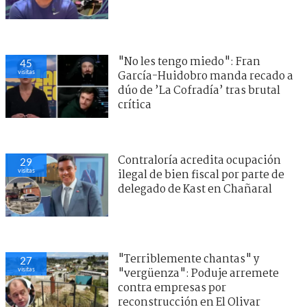
"No les tengo miedo": Fran
45
visitas
García-Huidobro manda recado a
dúo de ’La Cofradía’ tras brutal
crítica
Contraloría acredita ocupación
29
visitas
ilegal de bien fiscal por parte de
delegado de Kast en Chañaral
"Terriblemente chantas" y
27
visitas
"vergüenza": Poduje arremete
contra empresas por
reconstrucción en El Olivar