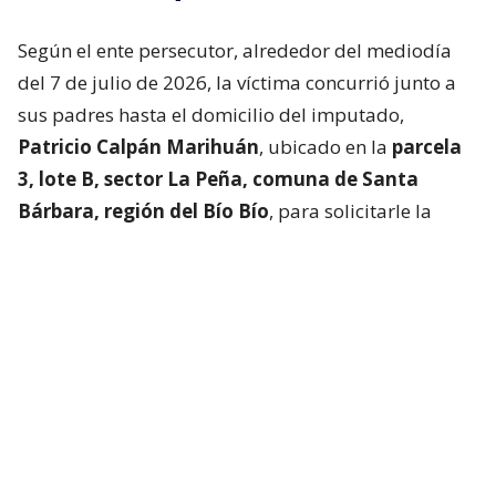
Según el ente persecutor, alrededor del mediodía
del 7 de julio de 2026, la víctima concurrió junto a
sus padres hasta el domicilio del imputado,
Patricio Calpán Marihuán
, ubicado en la
parcela
3, lote B, sector La Peña, comuna de Santa
Bárbara, región del Bío Bío
, para solicitarle la
devolución de una motosierra que le habían
prestado.
El imputado aceptó entregar la especie,
bajo la
condición de que la víctima se quedara a
conversar a solas con él.
Lo que fue aceptado por
la joven.
Tras entregar la motosierra a los padres, el