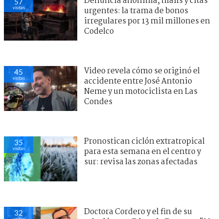
Denuncia anónima, mails y citas
57
visitas
urgentes: la trama de bonos
irregulares por 13 mil millones en
Codelco
Video revela cómo se originó el
45
visitas
accidente entre José Antonio
Neme y un motociclista en Las
Condes
Pronostican ciclón extratropical
35
visitas
para esta semana en el centro y
sur: revisa las zonas afectadas
Doctora Cordero y el fin de su
32
visitas