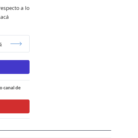
respecto a lo
 acá
s
o canal de