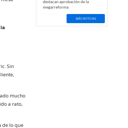
destacan aprobación de la
megarreforma
MÁS NOTICIAS
 la
ic. Sin
liente,
stado mucho
do a rato,
 de lo que