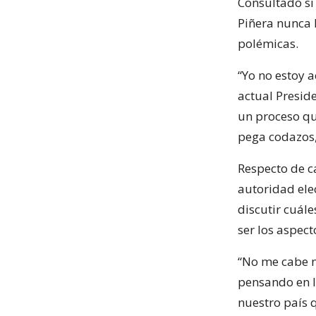
Consultado si
Piñera nunca 
polémicas.
“Yo no estoy a
actual Preside
un proceso qu
pega codazos,
Respecto de c
autoridad elec
discutir cuále
ser los aspect
“No me cabe n
pensando en l
nuestro país 