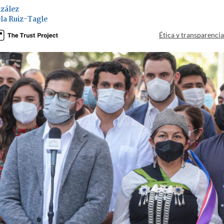
zález
la Ruiz-Tagle
Ética y transparenci