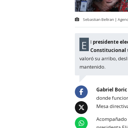
Sebastian Beltran | Agen
El
presidente elec
Constitucional
valoró su arribo, des
mantenido.
Gabriel Boric
donde funcio
Mesa directiv
Acompañado de
presidenta El