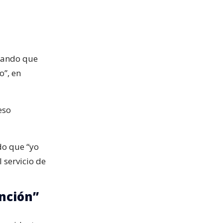
egando que
o”, en
eso
ndo que “yo
 servicio de
ención”