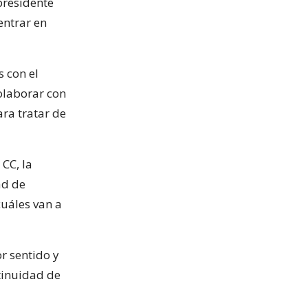
presidente
entrar en
s con el
colaborar con
ra tratar de
CC, la
ad de
cuáles van a
r sentido y
ntinuidad de