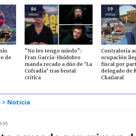
86
59
visitas
visitas
nio
"No les tengo miedo":
Contraloría a
te de
Fran García-Huidobro
ocupación ile
manda recado a dúo de ’La
fiscal por par
Cofradía’ tras brutal
delegado de 
crítica
Chañaral
o
> Noticia
5:55