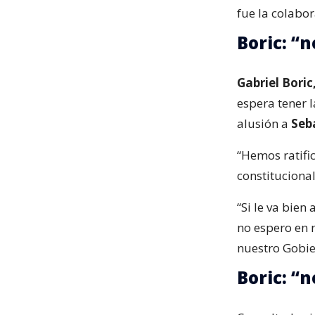
fue la colabor
Boric: “
Gabriel Boric
espera tener l
alusión a
Seb
“Hemos ratifi
constitucional
“Si le va bien
no espero en 
nuestro Gobie
Boric: “