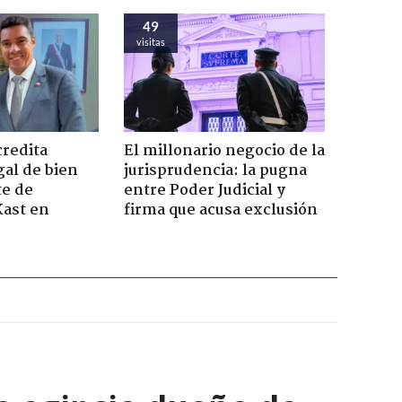
49
visitas
credita
El millonario negocio de la
gal de bien
jurisprudencia: la pugna
te de
entre Poder Judicial y
Kast en
firma que acusa exclusión