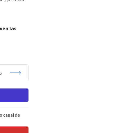
evén las
s
o canal de