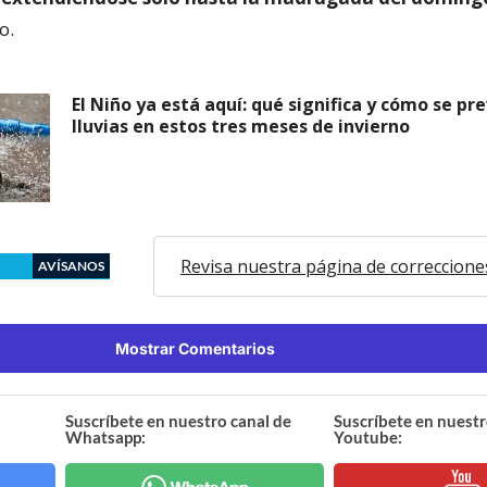
o.
El Niño ya está aquí: qué significa y cómo se pr
lluvias en estos tres meses de invierno
Revisa nuestra página de correccione
AVÍSANOS
Mostrar Comentarios
Suscríbete en nuestro canal de
Suscríbete en nuestr
Whatsapp:
Youtube: