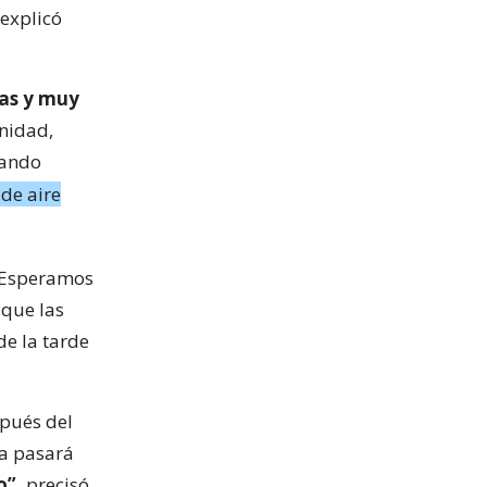
 explicó
cas y muy
nidad,
cando
 de aire
“Esperamos
 que las
de la tarde
pués del
ma pasará
o”,
precisó