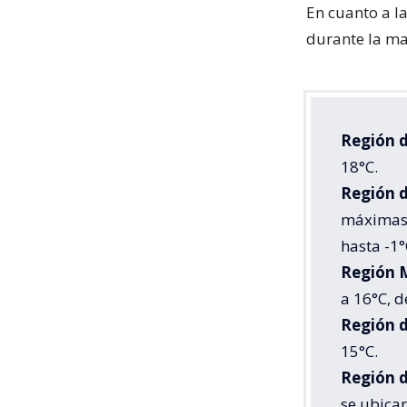
En cuanto a l
durante la mañ
Región 
18°C.
Región d
máximas d
hasta -1°
Región 
a 16°C, d
Región d
15°C.
Región d
se ubicar