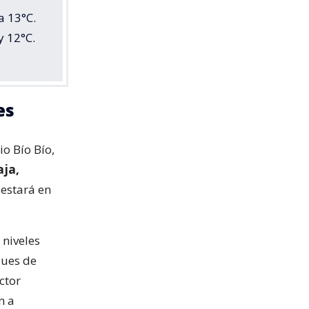
a 13°C.
y 12°C.
es
o Bío Bío,
aja,
estará en
.
 niveles
ques de
ctor
n a