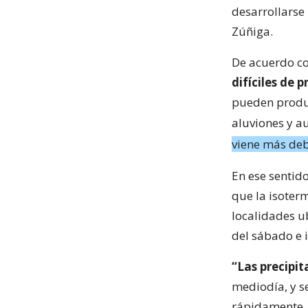
desarrollarse
Zúñiga.
De acuerdo co
difíciles de p
pueden produc
aluviones y a
viene más deb
En ese sentid
que la isoterm
localidades u
del sábado e 
“Las precipi
mediodía, y s
rápidamente