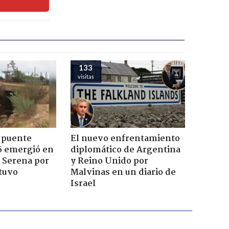
133
visitas
 puente
El nuevo enfrentamiento
6 emergió en
diplomático de Argentina
a Serena por
y Reino Unido por
tuvo
Malvinas en un diario de
Israel