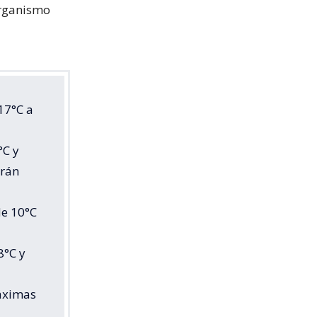
organismo
17°C a
°C y
arán
de 10°C
8°C y
máximas