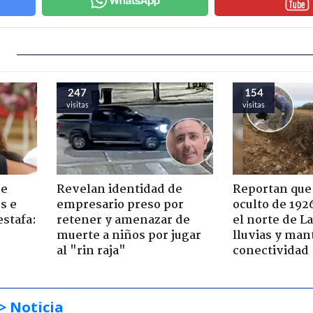
247
154
visitas
visitas
de
Revelan identidad de
Reportan que
s e
empresario preso por
oculto de 192
estafa:
retener y amenazar de
el norte de L
muerte a niños por jugar
lluvias y man
al "rin raja"
conectividad
> Noticia