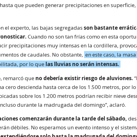
 hasta que pueden generar precipitaciones en superficie,
n el experto, las bajas segregadas
son bastante erráti
ronosticar.
Cuando no son tan frías como en esta oportu
ir precipitaciones muy intensas en la cordillera, provo
umentos de caudales. No obstante,
en este caso, la masa
ilitada, por lo que
las lluvias no serán intensas.
o, remarcó que
no debería existir riesgo de aluviones.
a cero descienda hasta cerca de los 1.500 metros, por lo
bicadas sobre los 1.200 metros podrían recibir nieve des
incluso durante la madrugada del domingo”, aclaró.
taciones comenzarán durante la tarde del sábado,
des
erán débiles. No esperamos un evento intenso y el siste
,
extendiéndose solo hasta la madrugada del doming