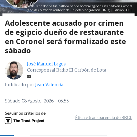
Imagen del sitio donde fue hallado herido hombre egipcio asesinado en Coronel
(Cedida); y foto de contexto de un detenido (Agencia UNO) | Edición BBCL
Adolescente acusado por crimen
de egipcio dueño de restaurante
en Coronel será formalizado este
sábado
José Manuel Lagos
Corresponsal Radio El Carbón de Lota
Publicado por
Jean Valencia
Sábado 08 Agosto, 2026 | 05:55
Seguimos criterios de
Ética y transparencia de BBCL