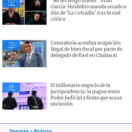
"No les tengo miedo": Fran
127
visitas
García-Huidobro manda recado a
dúo de ’La Cofradía’ tras brutal
crítica
Contraloría acredita ocupación
77
visitas
ilegal de bien fiscal por parte de
delegado de Kast en Chañaral
El millonario negocio de la
74
visitas
jurisprudencia: la pugna entre
Poder Judicial y firma que acusa
exclusión
Deporte
> Noticia