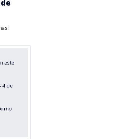
nde
nas:
n este
s 4 de
óximo