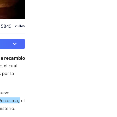
5849
visitas
e recambio
e,
el cual
 por la
nuevo
o cocina,
el
isterio.