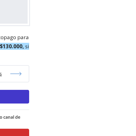
 copago para
$130.000,
si
s
o canal de