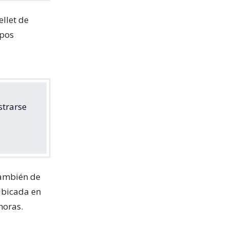
ellet de
ipos
strarse
también de
ubicada en
horas.