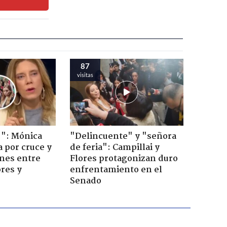
87
visitas
!": Mónica
"Delincuente" y "señora
a por cruce y
de feria": Campillai y
ones entre
Flores protagonizan duro
res y
enfrentamiento en el
Senado