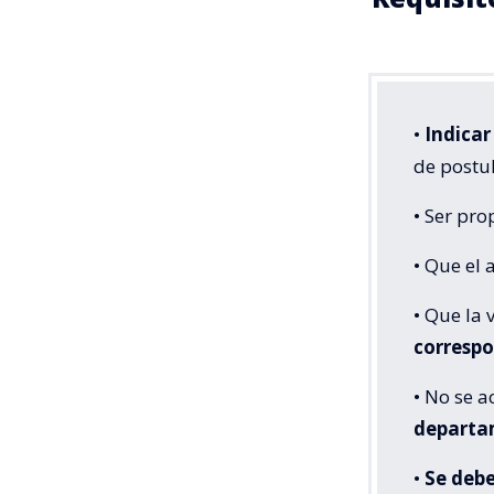
•
Indicar
de postul
• Ser pro
• Que el 
• Que la 
correspo
• No se 
departa
•
Se debe