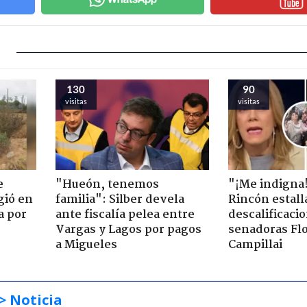
130
90
visitas
visitas
e
"Hueón, tenemos
"¡Me indigna
gió en
familia": Silber devela
Rincón estall
a por
ante fiscalía pelea entre
descalificaci
Vargas y Lagos por pagos
senadoras Flo
a Migueles
Campillai
> Noticia