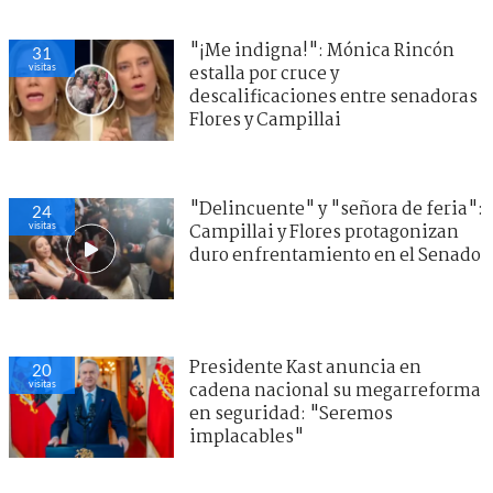
"¡Me indigna!": Mónica Rincón
31
visitas
estalla por cruce y
descalificaciones entre senadoras
Flores y Campillai
"Delincuente" y "señora de feria":
24
visitas
Campillai y Flores protagonizan
duro enfrentamiento en el Senado
Presidente Kast anuncia en
20
visitas
cadena nacional su megarreforma
en seguridad: "Seremos
implacables"