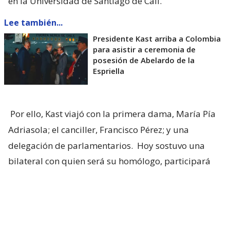
en la Universidad de Santiago de Cali.
Lee también...
Presidente Kast arriba a Colombia
para asistir a ceremonia de
posesión de Abelardo de la
Espriella
Por ello, Kast viajó con la primera dama, María Pía
Adriasola; el canciller, Francisco Pérez; y una
delegación de parlamentarios.
Hoy sostuvo una
bilateral con quien será su homólogo, participará
de la ceremonia de asunción y retornará a territorio
nacional.
Esto no solo marca un nuevo movimiento de la
región hacia la derecha, sino que representa una