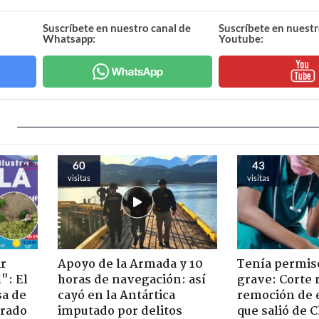
Suscríbete en nuestro canal de
Suscríbete en nuestr
Whatsapp:
Youtube:
60
43
visitas
visitas
ir
Apoyo de la Armada y 10
Tenía permiso
": El
horas de navegación: así
grave: Corte r
sa de
cayó en la Antártica
remoción de 
trado
imputado por delitos
que salió de C