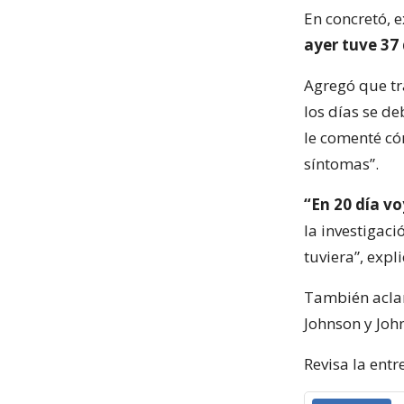
En concretó, ex
ayer tuve 37 
Agregó que tr
los días se d
le comenté có
síntomas”.
“En 20 día vo
la investigaci
tuviera”, expli
También aclar
Johnson y Joh
Revisa la entr