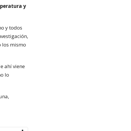
peratura y
no y todos
nvestigación,
o los mismo
e ahí viene
o lo
una,