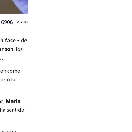
6908
visitas
n fase 3 de
hnson
, los
a.
eron como
irió la
ar,
María
ha sentido
ños que