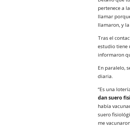
pertenece a l
llamar porqu
llamaron, y la
Tras el contac
estudio tiene 
informaron qu
En paralelo, 
diaria.
“Es una loter
dan suero fis
había vacunad
suero fisiológ
me vacunaron 