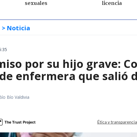
sexuales
licencia
s
> Noticia
5:35
iso por su hijo grave: Co
e enfermera que salió de
Bío Bío Valdivia
a
Ética y transparenci