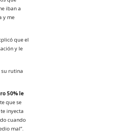
me iban a
a y me
xplicó que el
ación y le
 su rutina
tro 50% le
te que se
te inyecta
bado cuando
edio mal”.