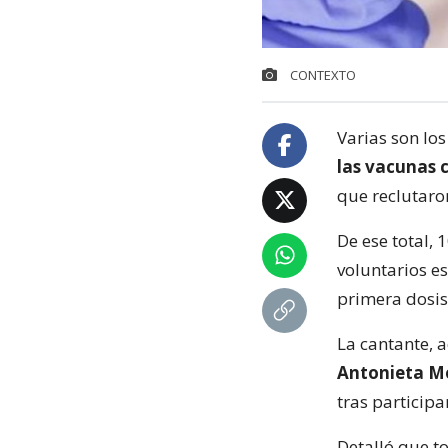
CONTEXTO
Varias son lo
las vacunas c
que reclutaro
De ese total, 
voluntarios es
primera dosis
La cantante, 
Antonieta M
tras participa
Detalló que t