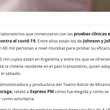
s laboratorios que comenzaron con las
pruebas clínicas e
ontra el covid-19.
Entre ellos están los de
Johnson y Jo
n 60 mil personas a nivel mundial para probar su eficaci
10 mil cupos están en Argentina y entre los que se ofreci
tá la chilena residente en el país transandino, quien adqu
 el sábado.
administradora y productora del Teatro Astral de Miram
oraga,
relató a
Expreso PM
cómo fue elegida y cómo se 
r como voluntaria.
omó la decisión de postular porque tiene una hija de 4 a