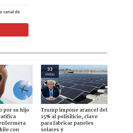
o canal de
33
visitas
 por su hijo
Trump impone arancel del
atifica
15% al polisilicio, clave
enfermera
para fabricar paneles
hile con
solares y