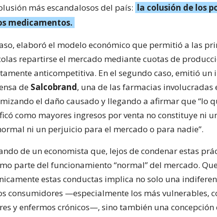
colusión más escandalosos del país:
la colusión de los po
los medicamentos.
caso, elaboró el modelo económico que permitió a las pri
olas repartirse el mercado mediante cuotas de producci
rtamente anticompetitiva. En el segundo caso, emitió un
fensa de
Salcobrand
, una de las farmacias involucradas 
imizando el daño causado y llegando a afirmar que “lo q
tificó como mayores ingresos por venta no constituye ni u
ormal ni un perjuicio para el mercado o para nadie”.
ndo de un economista que, lejos de condenar estas práct
omo parte del funcionamiento “normal” del mercado. Qu
nicamente estas conductas implica no solo una indiferenc
los consumidores —especialmente los más vulnerables, 
es y enfermos crónicos—, sino también una concepción 