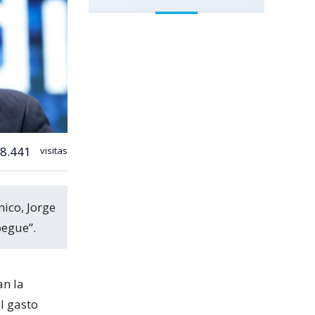
8.441
visitas
egue”.
an la
l gasto