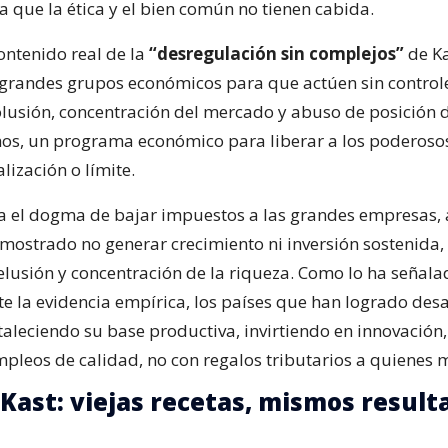
a que la ética y el bien común no tienen cabida.
contenido real de la
“desregulación sin complejos”
de Ka
s grandes grupos económicos para que actúen sin controle
olusión, concentración del mercado y abuso de posición
chos, un programa económico para liberar a los poderoso
alización o límite.
a el dogma de bajar impuestos a las grandes empresas, 
emostrado no generar crecimiento ni inversión sostenida,
 elusión y concentración de la riqueza. Como lo ha señal
e la evidencia empírica, los países que han logrado desa
aleciendo su base productiva, invirtiendo en innovación,
pleos de calidad, no con regalos tributarios a quienes m
 Kast: viejas recetas, mismos result