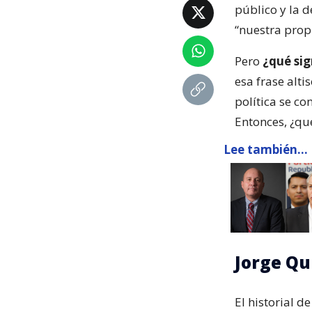
público y la 
“nuestra prop
Pero
¿qué sig
esa frase alti
política se co
Entonces, ¿qué
Lee también...
Jorge Qui
El historial 