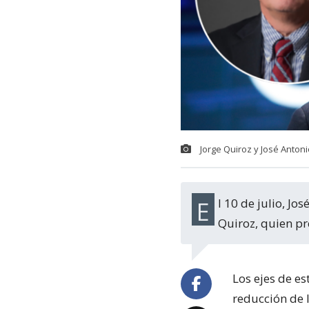
Jorge Quiroz y José Antoni
El 10 de julio, José Antonio Kast anunció a su flamante coordinador económico, Jorge
Quiroz, quien p
Los ejes de e
reducción de 