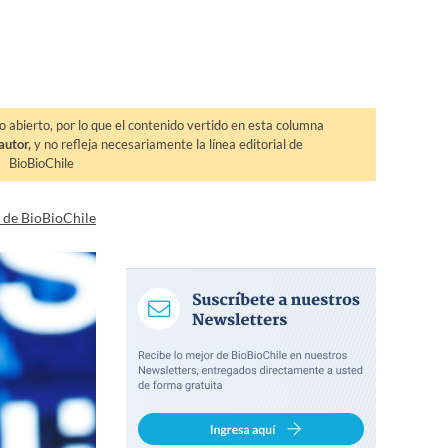
o abierto, por lo que el contenido vertido en esta columna
autor,
y no refleja necesariamente la línea editorial de
BioBioChile
a de BioBioChile