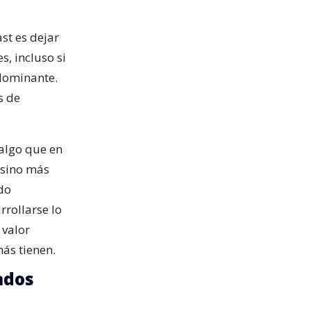
st es dejar
s, incluso si
 dominante.
s de
algo que en
 sino más
ado
rrollarse lo
 valor
ás tienen.
ados