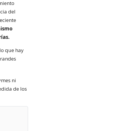
amiento
cia del
eciente
mismo
ías.
lo que hay
 grandes
ymes ni
edida de los