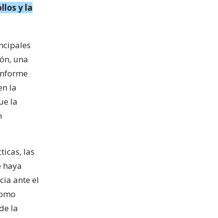
llos y la
ncipales
ón, una
 informe
en la
ue la
n
icas, las
e haya
ia ante el
como
de la