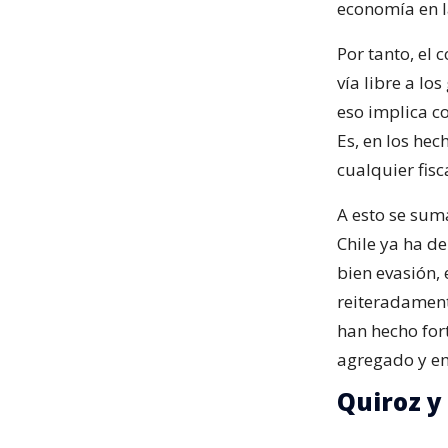
economía en l
Por tanto, el 
vía libre a lo
eso implica c
Es, en los he
cualquier fisc
A esto se sum
Chile ya ha d
bien evasión,
reiteradament
han hecho fort
agregado y em
Quiroz y