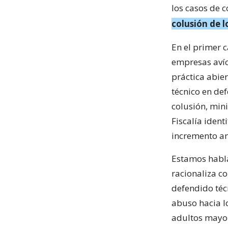
los casos de 
colusión de 
En el primer 
empresas avíc
práctica abie
técnico en de
colusión, min
Fiscalía iden
incremento an
Estamos habla
racionaliza c
defendido téc
abuso hacia 
adultos mayor