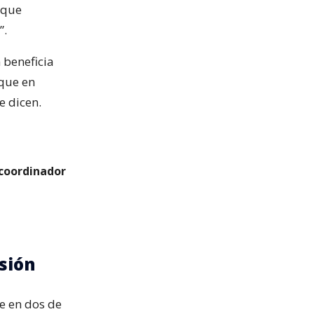
 que
”.
 beneficia
 que en
e dicen.
 coordinador
usión
te en dos de