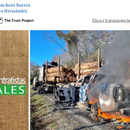
nickent Barros
co Hernández
Ética y transparenci