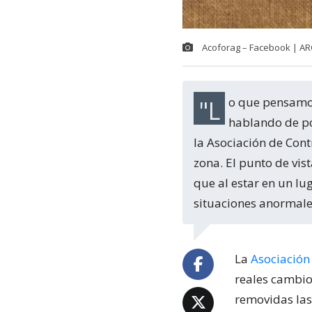
Acoforag – Facebook | A
"Lo que pensamos es que en la provincia de Arauco se tienen que ir todos. Estoy
hablando de pol
la Asociación de Cont
zona. El punto de vis
que al estar en un l
situaciones anormale
La
Asociación 
reales cambio
removidas las p