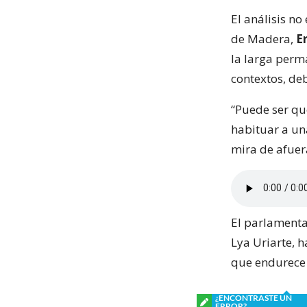
El análisis n
de Madera,
E
la larga perma
contextos, de
“Puede ser qu
habituar a un
mira de afuer
El parlamenta
Lya Uriarte, 
que endurece 
¿ENCONTRASTE UN
ERROR?