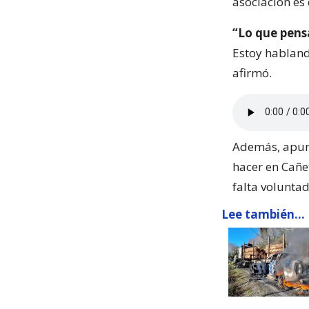
asociación es 
“Lo que pens
Estoy hablando
afirmó.
Además, apuntó
hacer en Cañe
falta voluntad
Lee también...