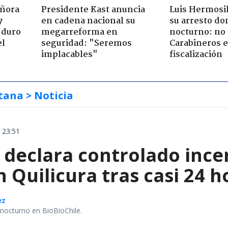
eñora
Presidente Kast anuncia
Luis Hermosil
y
en cadena nacional su
su arresto dom
 duro
megarreforma en
nocturno: no 
el
seguridad: "Seremos
Carabineros 
implacables"
fiscalización
tana
> Noticia
 23:51
declara controlado ince
 Quilicura tras casi 24 
ez
r nocturno en BioBioChile.