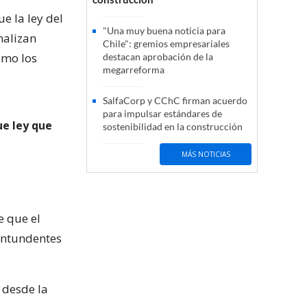
e la ley del
"Una muy buena noticia para
nalizan
Chile": gremios empresariales
ómo los
destacan aprobación de la
megarreforma
SalfaCorp y CChC firman acuerdo
para impulsar estándares de
ue ley que
sostenibilidad en la construcción
MÁS NOTICIAS
ee que el
ontundentes
 desde la