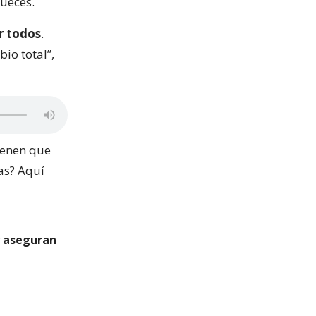
jueces.
r todos
.
io total”,
tienen que
as? Aquí
y aseguran