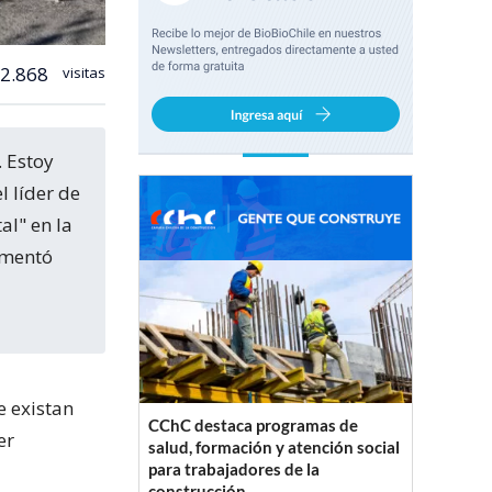
2.868
visitas
l líder de
al" en la
umentó
e existan
CChC destaca programas de
er
salud, formación y atención social
para trabajadores de la
construcción