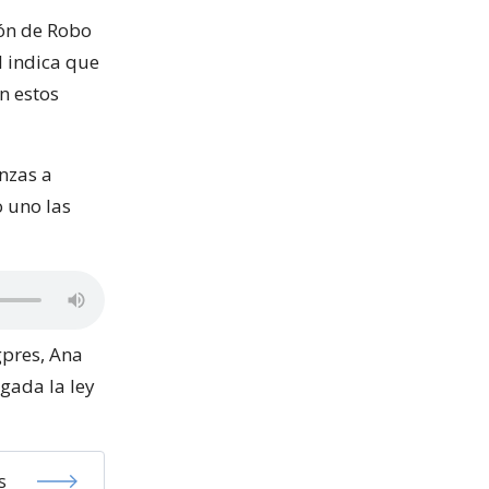
ión de Robo
l indica que
n estos
nzas a
 uno las
gpres, Ana
gada la ley
s