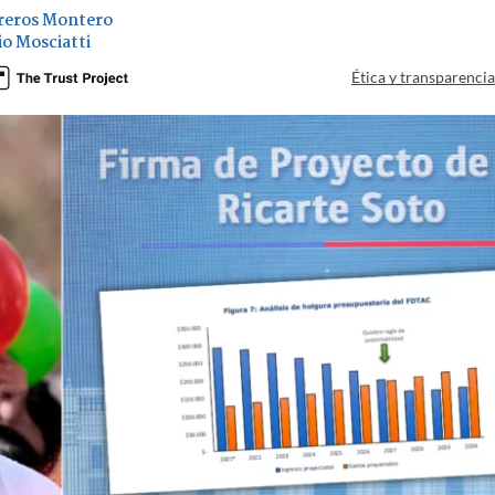
reros Montero
io Mosciatti
Ética y transparenci