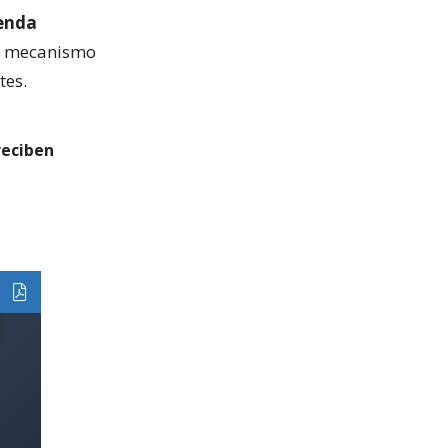
ienda
el mecanismo
tes.
reciben