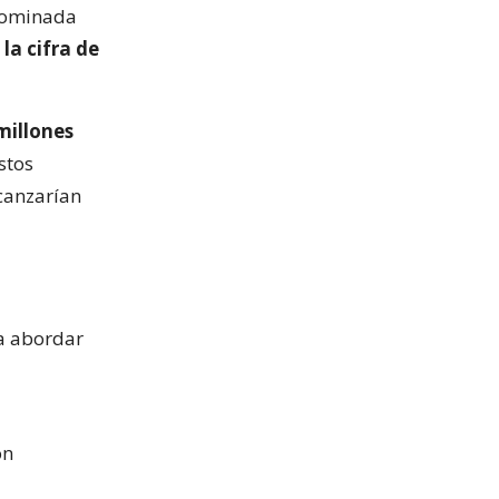
enominada
la cifra de
millones
stos
lcanzarían
a abordar
ón