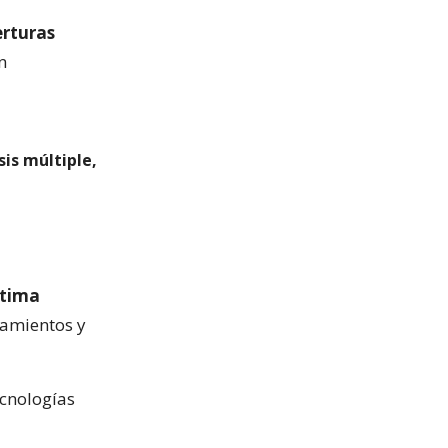
erturas
n
sis múltiple,
ltima
tamientos y
ecnologías