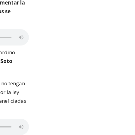
umentar la
os se
nardino
 Soto
o no tengan
or la ley
eneficiadas