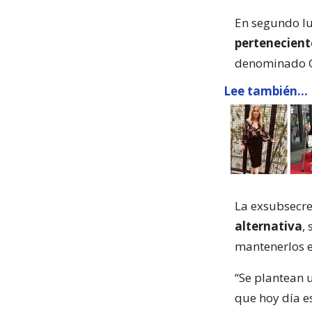
En segundo lu
perteneciente
denominado GE
Lee también...
La exsubsecre
alternativa
,
mantenerlos e
“Se plantean u
que hoy día es