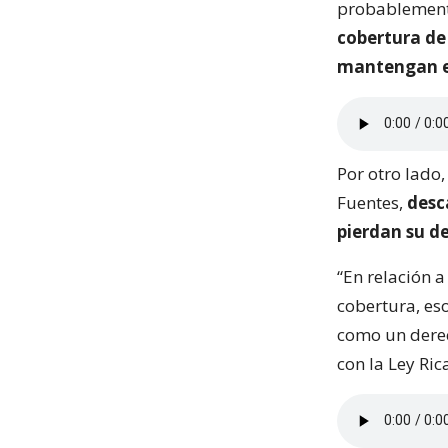
probablemente
cobertura de
mantengan e
Por otro lado,
Fuentes,
desc
pierdan su d
“En relación 
cobertura, eso
como un derec
con la Ley Ric