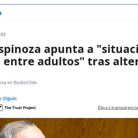
a
:53
spinoza apunta a "situac
 entre adultos" tras alt
nsa en BioBioChile.
 Olguín
Ética y transparenci