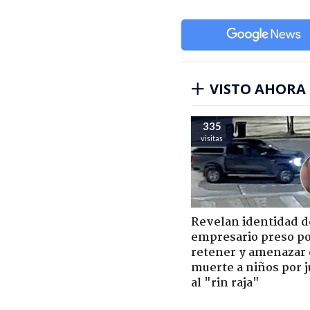
VISTO AHORA
335
visitas
Revelan identidad d
empresario preso p
retener y amenazar
muerte a niños por 
al "rin raja"