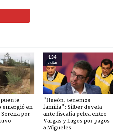
134
visitas
 puente
"Hueón, tenemos
6 emergió en
familia": Silber devela
a Serena por
ante fiscalía pelea entre
tuvo
Vargas y Lagos por pagos
a Migueles