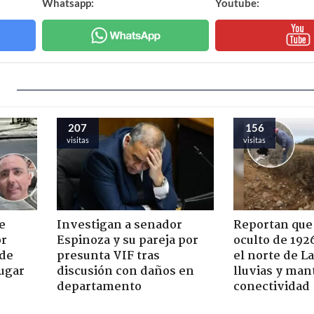
Whatsapp:
Youtube:
207
156
visitas
visitas
e
Investigan a senador
Reportan que
or
Espinoza y su pareja por
oculto de 192
 de
presunta VIF tras
el norte de L
jugar
discusión con daños en
lluvias y man
departamento
conectividad