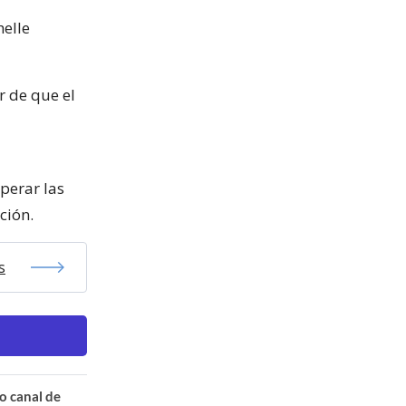
helle
r de que el
perar las
ción.
s
o canal de