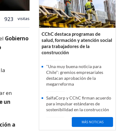
923
visitas
CChC destaca programas de
 el
Gobierno
salud, formación y atención social
para trabajadores de la
o
construcción
"Una muy buena noticia para
 la
Chile": gremios empresariales
destacan aprobación de la
megarreforma
ar en
SalfaCorp y CChC firman acuerdo
e un
para impulsar estándares de
sostenibilidad en la construcción
MÁS NOTICIAS
ción a