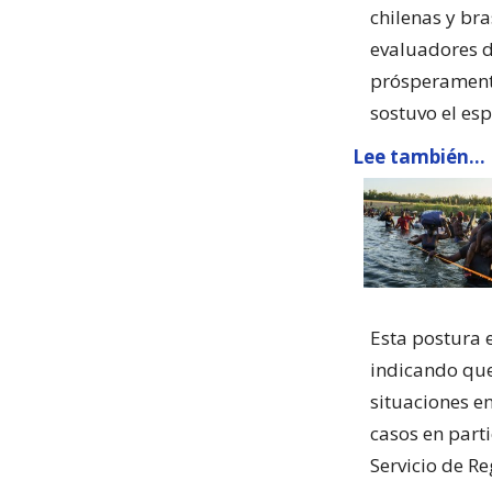
chilenas y bra
evaluadores d
prósperamente
sostuvo el esp
Lee también...
Esta postura 
indicando que
situaciones e
casos en parti
Servicio de R