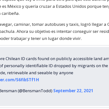
 es México y quería cruzar a Estados Unidos porque ten
la caribeña.
vegar, caminar, tomar autobuses y taxis, logró llegar a
achula. Ahora su objetivo es intentar conseguir ser resi
oder trabajar y tener un lugar donde vivir.
re Chilean ID cards found on publicly accessible land a
f personally identifiable ID dropped by migrants on th
ide, retrievable and seeable by anyone
ter.com/S6fibSTf1H
Bensman (@BensmanTodd)
September 22, 2021