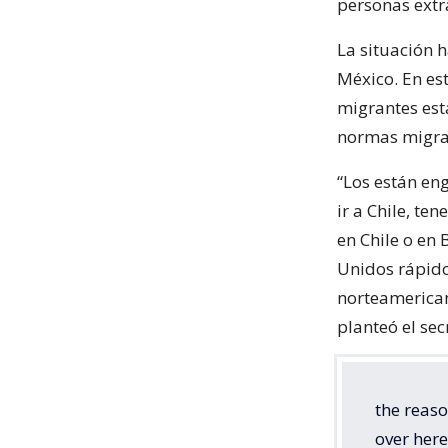
personas extra
La situación 
México. En es
migrantes est
normas migra
“Los están eng
ir a Chile, te
en Chile o en 
Unidos rápido
norteamerican
planteó el sec
the reaso
over here