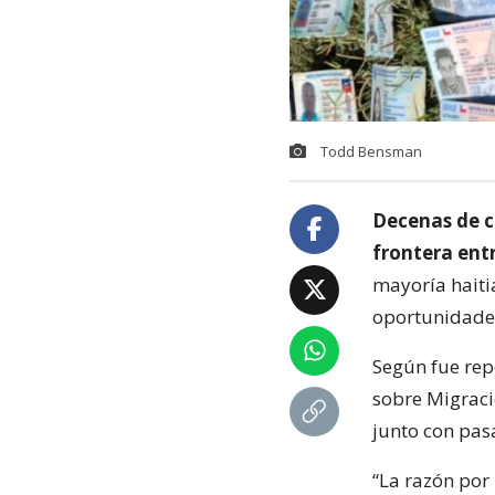
Todd Bensman
Decenas de c
frontera ent
mayoría haiti
oportunidades
Según fue rep
sobre Migració
junto con pas
“La razón por 