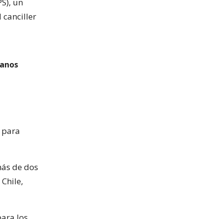
S), un
 canciller
ianos
o para
más de dos
Chile,
para los