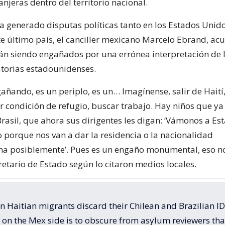
njeras dentro del territorio nacional.
ha generado disputas políticas tanto en los Estados Uni
te último país, el canciller mexicano Marcelo Ebrand, ac
án siendo engañados por una errónea interpretación de 
torias estadounidenses.
añando, es un periplo, es un… Imagínense, salir de Haití, 
ner condición de refugio, buscar trabajo. Hay niños que y
Brasil, que ahora sus dirigentes les digan: ‘Vámonos a Es
 porque nos van a dar la residencia o la nacionalidad
a posiblemente’. Pues es un engaño monumental, eso no 
retario de Estado según lo citaron medios locales.
n Haitian migrants discard their Chilean and Brazilian I
 on the Mex side is to obscure from asylum reviewers tha