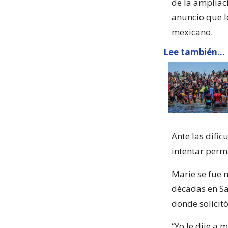
de la ampliac
anuncio que lo
mexicano.
Lee también...
Ante las difi
intentar perm
Marie se fue 
décadas en Sa
donde solicitó
“Yo le dije a 