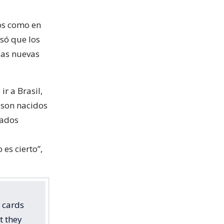
dos como en
usó que los
las nuevas
ir a Brasil,
a son nacidos
tados
es cierto”,
D cards
t they