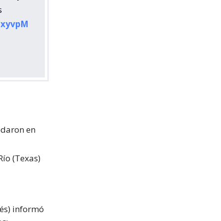
s
wzxyvpM
edaron en
ío (Texas)
és) informó