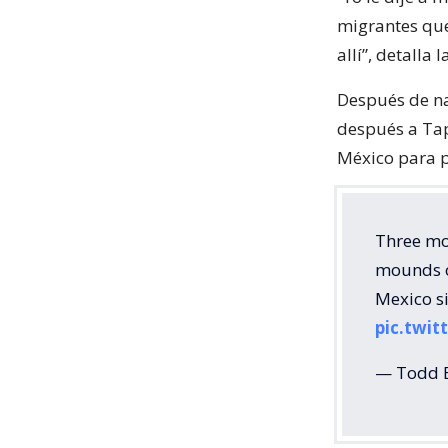
migrantes que
allí”, detalla 
Después de na
después a Tap
México para p
Three mo
mounds o
Mexico s
pic.twit
— Todd 