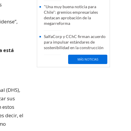
s
"Una muy buena noticia para
Chile": gremios empresariales
destacan aprobación de la
idense”,
megarreforma
SalfaCorp y CChC firman acuerdo
para impulsar estándares de
sostenibilidad en la construcción
a está
MÁS NOTICIAS
al (DHS),
zar sus
 estos
s decir, el
omo