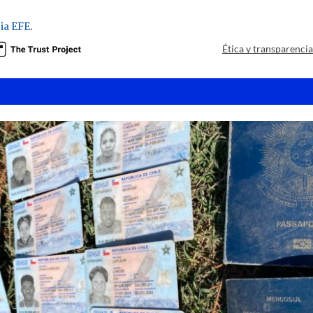
ia EFE
.
Ética y transparenci