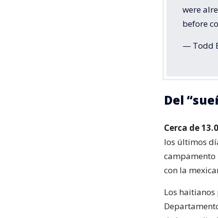
were alre
before c
— Todd 
Del “sue
Cerca de 13.
los últimos d
campamento im
con la mexica
Los haitianos 
Departamento 