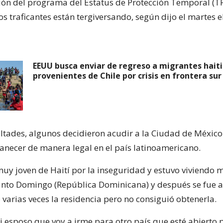
ión del programa del Estatus de Protección Temporal (TP
s traficantes están tergiversando, según dijo el martes el
EEUU busca enviar de regreso a migrantes hait
provenientes de Chile por crisis en frontera sur
cultades, algunos decidieron acudir a la Ciudad de Méxic
anecer de manera legal en el país latinoamericano.
muy joven de Haití por la inseguridad y estuvo viviendo 
nto Domingo (República Dominicana) y después se fue a 
 varias veces la residencia pero no consiguió obtenerla.
mi esposo que voy a irme para otro país que esté abierto 