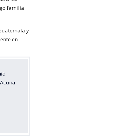
go familia
 Guatemala y
dente en
mid
e Acuna