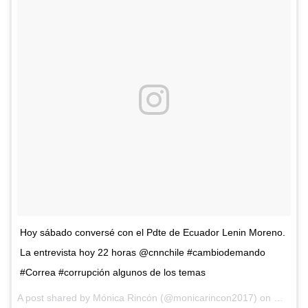
Hoy sábado conversé con el Pdte de Ecuador Lenin Moreno.
La entrevista hoy 22 horas @cnnchile #cambiodemando
#Correa #corrupción algunos de los temas
A post shared by
Mónica Rincón
(@monicarincon2017) on
Mar 10,