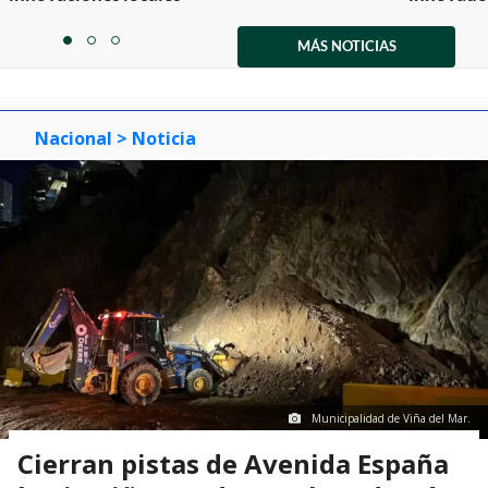
Item
1
MÁS NOTICIAS
item
item
item
of
0
1
2
3
Nacional
> Noticia
Municipalidad de Viña del Mar.
Cierran pistas de Avenida España