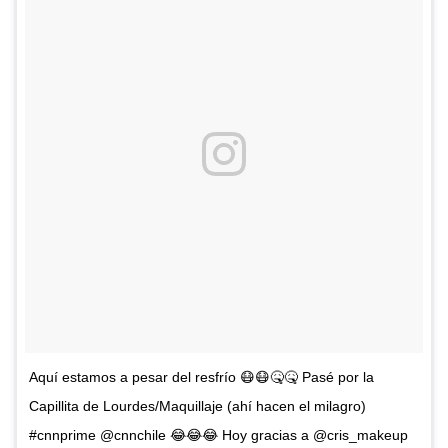
Aquí estamos a pesar del resfrío 😷😷🤒🤒 Pasé por la
Capillita de Lourdes/Maquillaje (ahí hacen el milagro)
#cnnprime @cnnchile 😂😂😂 Hoy gracias a @cris_makeup