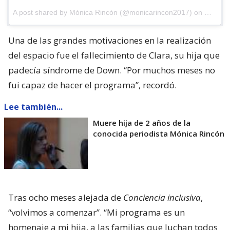
A post shared by
Mónica Rincón
(@monicarincon2017) on
May 9,
Una de las grandes motivaciones en la realización
del espacio fue el fallecimiento de Clara, su hija que
padecía síndrome de Down. “Por muchos meses no
fui capaz de hacer el programa”, recordó.
Lee también...
Muere hija de 2 años de la
conocida periodista Mónica Rincón
Tras ocho meses alejada de
Conciencia inclusiva
,
“volvimos a comenzar”. “Mi programa es un
homenaje a mi hija, a las familias que luchan todos