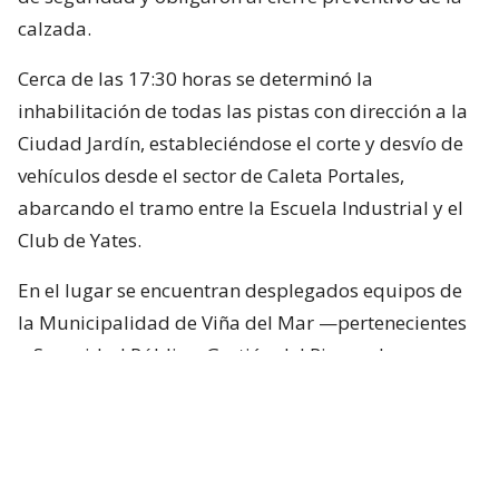
calzada.
Cerca de las 17:30 horas se determinó la
inhabilitación de todas las pistas con dirección a la
Ciudad Jardín, estableciéndose el corte y desvío de
vehículos desde el sector de Caleta Portales,
abarcando el tramo entre la Escuela Industrial y el
Club de Yates.
En el lugar se encuentran desplegados equipos de
la Municipalidad de Viña del Mar —pertenecientes
a Seguridad Pública, Gestión del Riesgo de
Desastres y Operaciones—, quienes trabajan en el
despeje y aseguramiento de la vía con apoyo de
cuatro camiones tolva, un cargador frontal y una
retroexcavadora.