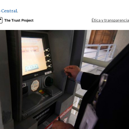
 Central
.
Ética y transparenci