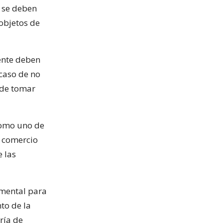
e se deben
 objetos de
ente deben
caso de no
de tomar
como uno de
l comercio
e las
amental para
to de la
ría de