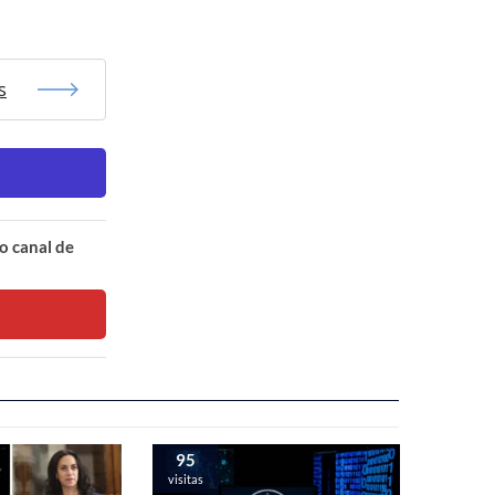
s
o canal de
95
visitas