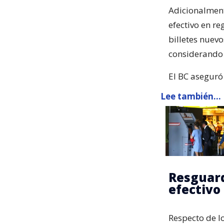
Adicionalment
efectivo en re
billetes nuev
considerando 
El BC aseguró
Lee también...
Resguard
efectivo
Respecto de l