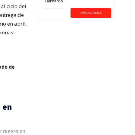
Bernardo
l ciclo del
MÁS NOTICIAS
 entrega de
mo en abril,
renas.
mado de
o en
r dinero en