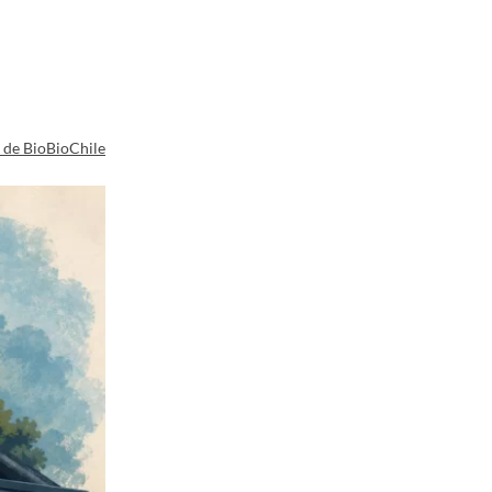
a de BioBioChile