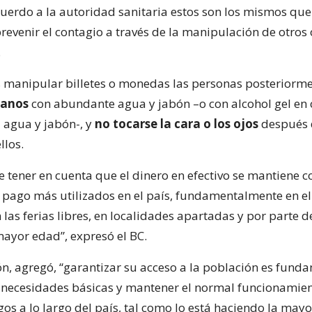
acuerdo a la autoridad sanitaria estos son los mismos qu
revenir el contagio a través de la manipulación de otros
.
as manipular billetes o monedas las personas posteriorm
manos
con abundante agua y jabón –o con alcohol gel en 
a agua y jabón-, y
no tocarse la cara o los ojos
después 
llos.
e tener en cuenta que el dinero en efectivo se mantiene 
 pago más utilizados en el país, fundamentalmente en e
 las ferias libres, en localidades apartadas y por parte d
ayor edad”, expresó el BC.
ón, agregó, “garantizar su acceso a la población es fund
s necesidades básicas y mantener el normal funcionamien
os a lo largo del país, tal como lo está haciendo la mayo