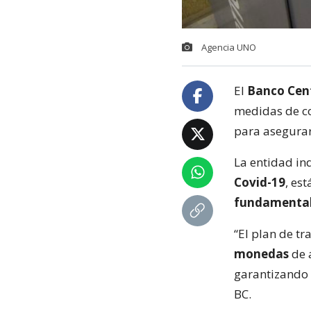
Agencia UNO
El
Banco Cent
medidas de co
para asegurar
La entidad in
Covid-19
, es
fundamental 
“El plan de t
monedas
de 
garantizando e
BC.