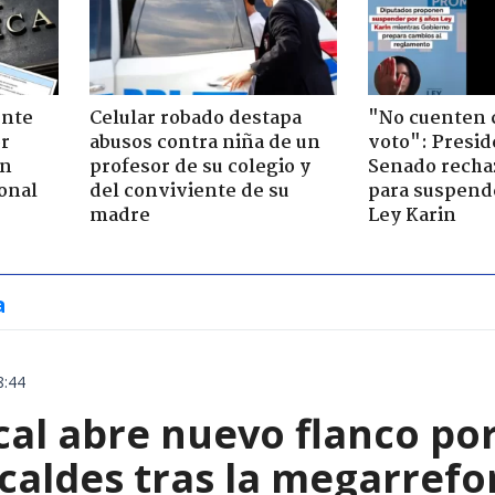
ente
Celular robado destapa
"No cuenten 
or
abusos contra niña de un
voto": Presid
ón
profesor de su colegio y
Senado recha
onal
del conviviente de su
para suspende
madre
Ley Karin
a
8:44
cal abre nuevo flanco po
lcaldes tras la megarref