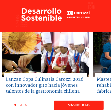
Lanzan Copa Culinaria Carozzi 2026
Master
con innovador giro hacia jóvenes
rehabi
talentos de la gastronomía chilena
fabric
Item
1
MÁS NOTICIAS
item
item
item
of