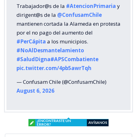
Trabajador@s de la
#AtencionPrimaria
y
dirigent@s de la
@ConfusamChile
mantienen cortada la Alameda en protesta
por el no pago del aumento del
#PerCápita
a los municipios.
#NoAlDesmantelamiento
#SaludDigna
#APSCombatiente
pic.twitter.com/4pb5awrTqh
— Confusam Chile (@ConfusamChile)
August 6, 2026
¿ENCONTRASTE UN
AVÍSANOS
ERROR?