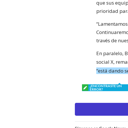
que sus equip
prioridad para
“Lamentamos l
Continuaremos
través de nue
En paralelo, 
social X, re
“está dando s
¿ENCONTRASTE UN
ERROR?