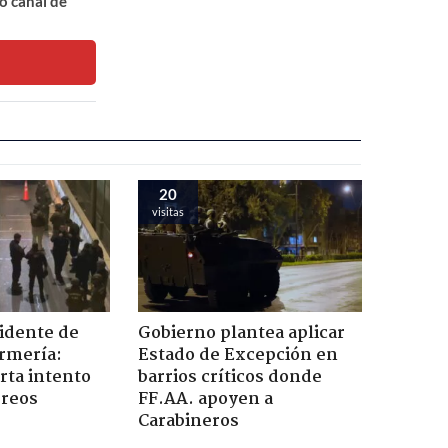
o canal de
20
visitas
idente de
Gobierno plantea aplicar
rmería:
Estado de Excepción en
arta intento
barrios críticos donde
 reos
FF.AA. apoyen a
Carabineros