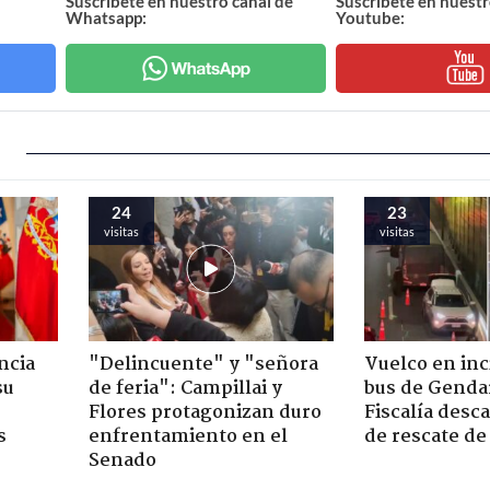
Suscríbete en nuestro canal de
Suscríbete en nuestr
Whatsapp:
Youtube:
24
23
visitas
visitas
ncia
"Delincuente" y "señora
Vuelco en inc
su
de feria": Campillai y
bus de Genda
Flores protagonizan duro
Fiscalía desc
s
enfrentamiento en el
de rescate de
Senado