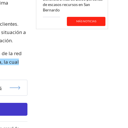
xima
de escasos recursos en San
Bernardo
MÁS NOTICIAS
lientes.
situación a
ación.
 de la red
, la cual
s