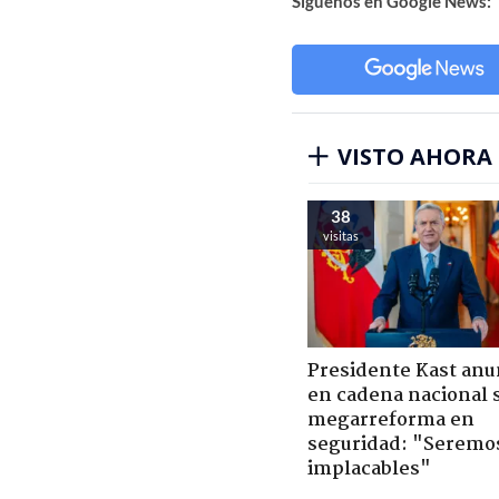
Síguenos en Google News:
VISTO AHORA
38
visitas
Presidente Kast anu
en cadena nacional 
megarreforma en
seguridad: "Seremo
implacables"