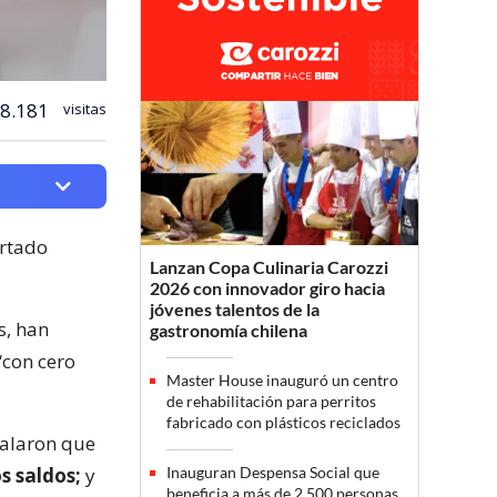
8.181
visitas
rtado
Lanzan Copa Culinaria Carozzi
2026 con innovador giro hacia
jóvenes talentos de la
s, han
gastronomía chilena
“con cero
Master House inauguró un centro
de rehabilitación para perritos
fabricado con plásticos reciclados
ñalaron que
s saldos;
y
Inauguran Despensa Social que
beneficia a más de 2.500 personas