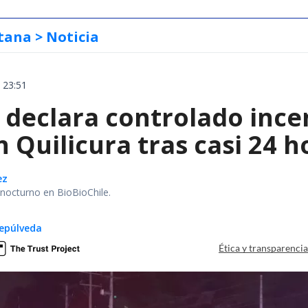
tana
> Noticia
 23:51
declara controlado ince
 Quilicura tras casi 24 
ez
r nocturno en BioBioChile.
epúlveda
Ética y transparenci