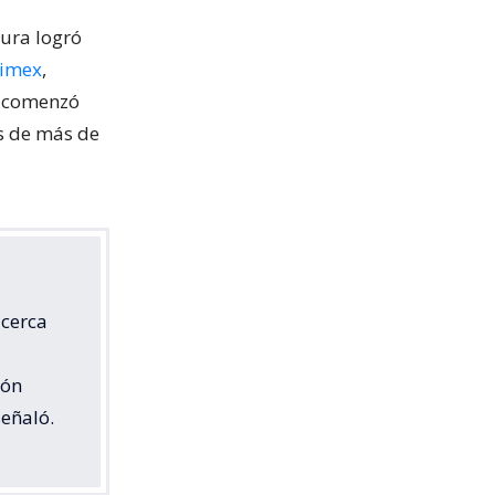
cura logró
nimex
,
o comenzó
os de más de
 cerca
ión
señaló.