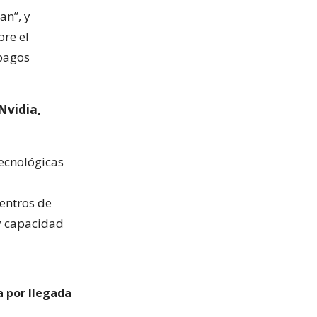
an”, y
re el
 pagos
Nvidia,
tecnológicas
centros de
e y capacidad
a por llegada