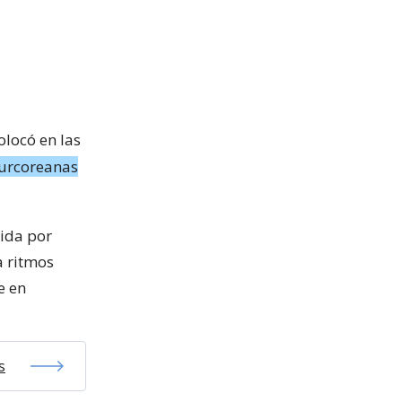
olocó en las
surcoreanas
dida por
a ritmos
e en
s