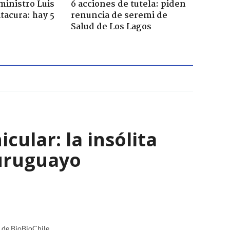
ministro Luis
6 acciones de tutela: piden
tacura: hay 5
renuncia de seremi de
Salud de Los Lagos
ular: la insólita
 uruguayo
a de BioBioChile