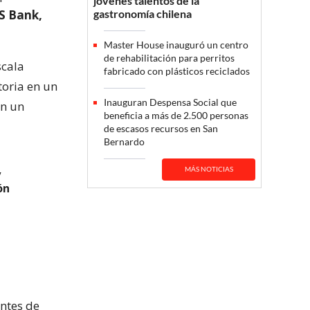
jóvenes talentos de la
S Bank,
gastronomía chilena
Master House inauguró un centro
de rehabilitación para perritos
scala
fabricado con plásticos reciclados
toria en un
Inauguran Despensa Social que
en un
beneficia a más de 2.500 personas
de escasos recursos en San
Bernardo
MÁS NOTICIAS
y
ón
entes de