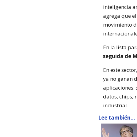
inteligencia a
agrega que el
movimiento de
internacional
En la lista p
seguida de M
En este secto
ya no ganan d
aplicaciones, 
datos, chips, 
industrial.
Lee también...