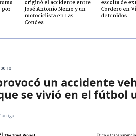
 trama
originó el accidente entre
escolta de ex
s por
José Antonio Neme y un
Cordero en Vi
motociclista en Las
detenidos
Condes
 00:10
rovocó un accidente vehic
que se vivió en el fútbol
Contigo
Ética y transparenci