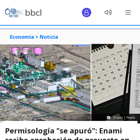
Economía >
Noticia
Enami | Pexels
Permisología "se apuró": Enami
recibe aprobación de proyecto en