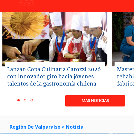
Lanzan Copa Culinaria Carozzi 2026
Master
con innovador giro hacia jóvenes
rehabi
talentos de la gastronomía chilena
fabric
Item
1
MÁS NOTICIAS
item
item
item
of
0
1
2
3
Región De Valparaíso
> Noticia