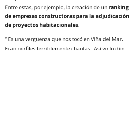
Entre estas, por ejemplo, la creación de un
ranking
de empresas constructoras para la adjudicación
de proyectos habitacionales
.
“
Es una vergüenza que nos tocó en Viña del Mar.
Eran perfiles terriblemente chantas
. Así yo lo dije.
No podía decir mal hecho, no.
Chanta era la
palabra. ¡Chantas!
Y esta casa la estamos
desarmando ahora y
traeremos otra empresa que
haga bien la pega
“, aseguró.
“Yo siempre pregunto: ‘¿Qué constructora es? Tal y
cual’. Y algunas que dejaron varias embarradas, ¡se
han venido a arreglarla! Después que me criticaron
por mis
lives
donde las retaba con justa razón”,
expresó.