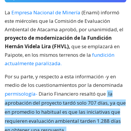
La
Empresa Nacional de Minería
(Enami) informó
este miércoles que la Comisión de Evaluación
Ambiental de Atacama aprobó, por unanimidad, el
proyecto de modernización de la Fundición
Hernán Videla Lira (FHVL),
que se emplazará en
Paipote, en los mismos terrenos de la
fundición
actualmente paralizada.
Por su parte, y respecto a esta información -y en
medio de los cuestionamientos por la denominada
permisología-
Diario Financiero resaltó que
la
aprobación del proyecto tardó solo 707 días, ya que
en promedio lo habitual es que las iniciativas que
requieren evaluación ambiental tarden 1.288 días
en obtener una respuesta.