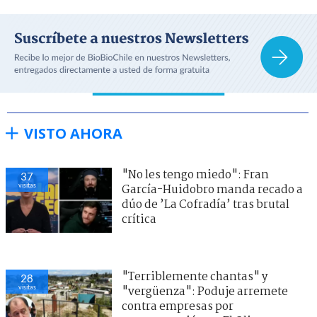
VISTO AHORA
"No les tengo miedo": Fran
37
visitas
García-Huidobro manda recado a
dúo de ’La Cofradía’ tras brutal
crítica
"Terriblemente chantas" y
28
visitas
"vergüenza": Poduje arremete
contra empresas por