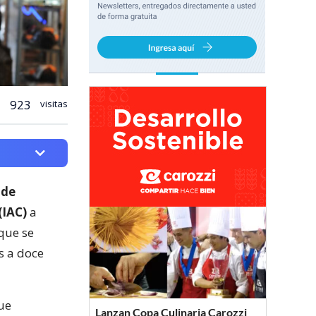
923
visitas
 de
(IAC)
a
 que se
s a doce
que
Lanzan Copa Culinaria Carozzi