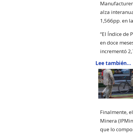
Manufacturera
alza interanu
1,566pp. en la
“El Índice de 
en doce meses
incrementó 2,7
Lee también...
Finalmente, e
Minera (IPMin
que lo compo