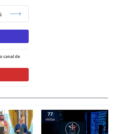
s
o canal de
77
visitas