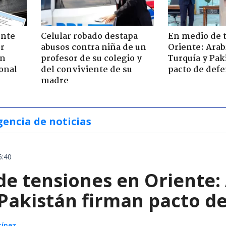
ente
Celular robado destapa
En medio de 
or
abusos contra niña de un
Oriente: Arab
ón
profesor de su colegio y
Turquía y Pak
onal
del conviviente de su
pacto de defe
madre
gencia de noticias
6:40
e tensiones en Oriente: 
 Pakistán firman pacto d
tínez