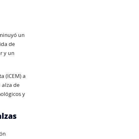
sminuyó un
ida de
r y un
ta (ICEM) a
 alza de
ológicos y
alzas
ión