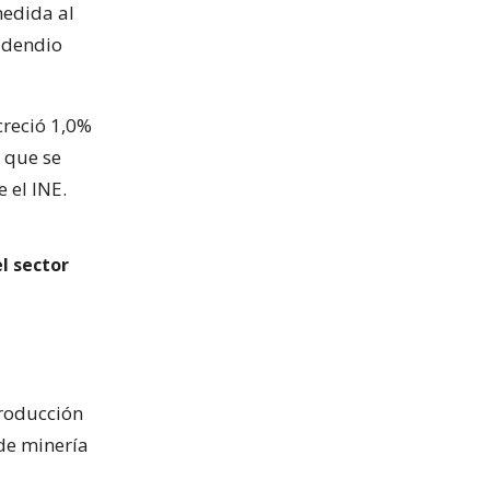
medida al
cidendio
creció 1,0%
, que se
 el INE.
l sector
Producción
 de minería