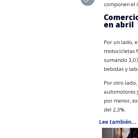
componen el i
Comercio
en abril
Por un lado, 
motocicletas 
sumando 3,074
bebidas y tab
Por otro lado
automotores y
por menor, ex
del 2,3%.
Lee también...