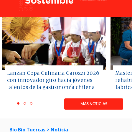
Lanzan Copa Culinaria Carozzi 2026
Master
con innovador giro hacia jóvenes
rehabi
talentos de la gastronomía chilena
fabric
Item
1
MÁS NOTICIAS
item
item
item
of
0
1
2
3
Bío Bío Tuercas
> Noticia