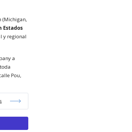
n (Michigan,
en Estados
l y regional
mpany a
 toda
calle Pou,
s