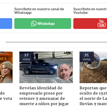
Suscríbete en nuestro canal de
Suscríbete en nuestr
Whatsapp:
Youtube:
57
31
visitas
visitas
Revelan identidad de
Reportan que
 de
empresario preso por
oculto de 192
e vota
retener y amenazar de
el norte de L
-
muerte a niños por jugar
lluvias y man