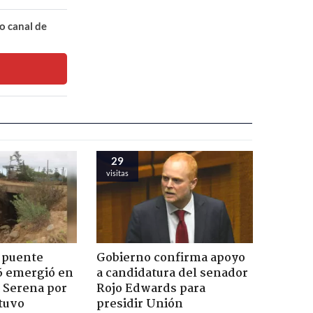
o canal de
29
visitas
 puente
Gobierno confirma apoyo
6 emergió en
a candidatura del senador
a Serena por
Rojo Edwards para
tuvo
presidir Unión