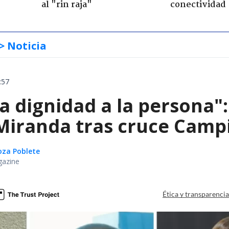
al "rin raja"
conectividad
> Noticia
:57
ta dignidad a la persona"
iranda tras cruce Campil
oza Poblete
gazine
Ética y transparenci