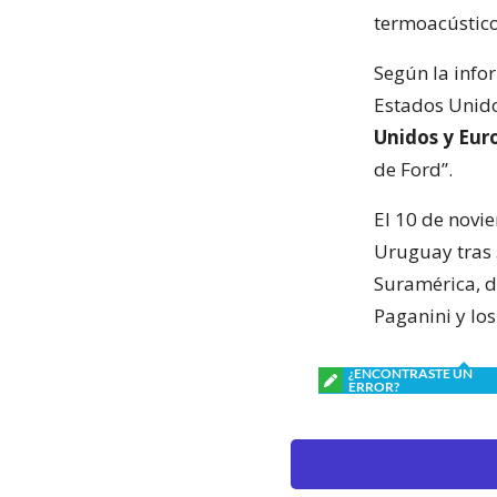
termoacústico
Según la info
Estados Unid
Unidos y Eur
de Ford”.
El 10 de novi
Uruguay tras 
Suramérica, d
Paganini y lo
¿ENCONTRASTE UN
ERROR?