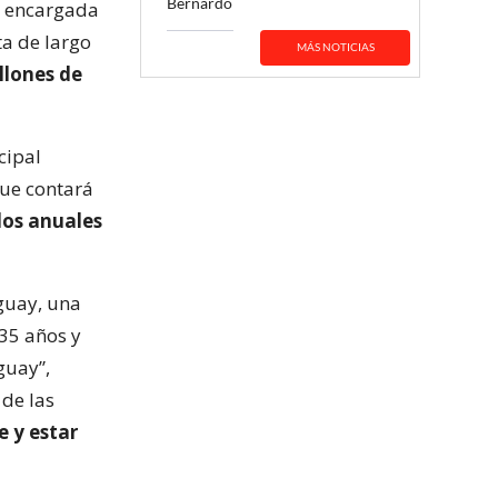
Bernardo
al encargada
ta de largo
MÁS NOTICIAS
llones de
cipal
que contará
los anuales
uguay, una
35 años y
guay”,
 de las
e y estar