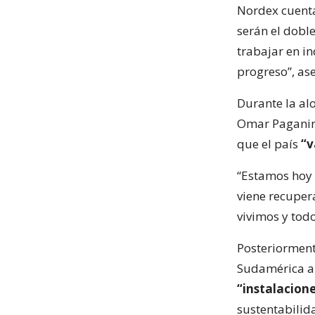
Nordex cuenta
serán el doble
trabajar en i
progreso”, as
Durante la alo
Omar Paganini
que el país
“v
“Estamos hoy 
viene recuper
vivimos y tod
Posteriormente
Sudamérica a 
“instalacion
sustentabilid