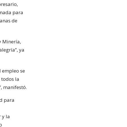
resario,
renada para
ganas de
y Minería,
legría”, ya
l empleo se
 todos la
, manifestó.
rd para
 y la
o