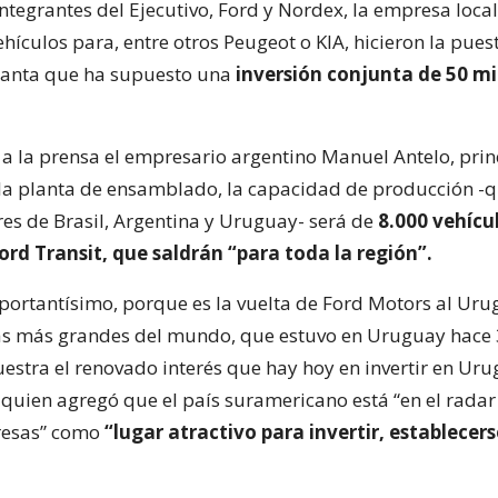
integrantes del Ejecutivo, Ford y Nordex, la empresa loc
hículos para, entre otros Peugeot o KIA, hicieron la pues
lanta que ha supuesto una
inversión conjunta de 50 mi
 a la prensa el empresario argentino Manuel Antelo, prin
 la planta de ensamblado, la capacidad de producción -
es de Brasil, Argentina y Uruguay- será de
8.000 vehícu
rd Transit, que saldrán “para toda la región”.
mportantísimo, porque es la vuelta de Ford Motors al Ur
as más grandes del mundo, que estuvo en Uruguay hace 
estra el renovado interés que hay hoy en invertir en Uru
 quien agregó que el país suramericano está “en el radar
resas” como
“lugar atractivo para invertir, establecers