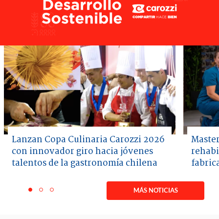
Lanzan Copa Culinaria Carozzi 2026
Master
con innovador giro hacia jóvenes
rehabi
talentos de la gastronomía chilena
fabric
Item
1
MÁS NOTICIAS
item
item
item
of
0
1
2
3