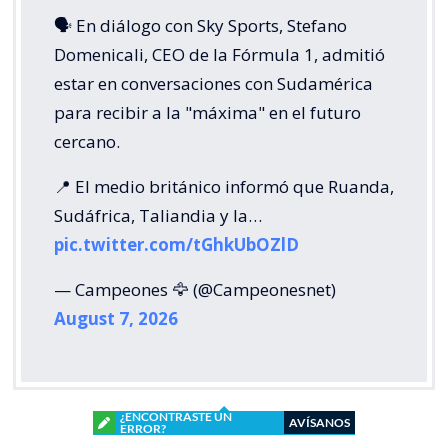
🗣️ En diálogo con Sky Sports, Stefano
Domenicali, CEO de la Fórmula 1, admitió
estar en conversaciones con Sudamérica
para recibir a la "máxima" en el futuro
cercano.
📍 El medio británico informó que Ruanda,
Sudáfrica, Taliandia y la…
pic.twitter.com/tGhkUbOZlD
— Campeones 🦅 (@Campeonesnet)
August 7, 2026
¿ENCONTRASTE UN
AVÍSANOS
ERROR?