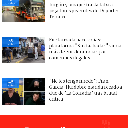
visitas
furgón y bus que trasladaba a
jugadores juveniles de Deportes
Temuco
Fue lanzada hace 2 días:
59
visitas
plataforma "Sin fachadas" suma
más de 200 denuncias por
comercios ilegales
"No les tengo miedo": Fran
48
visitas
García-Huidobro manda recado a
dúo de ’La Cofradía’ tras brutal
crítica