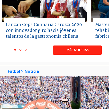
Lanzan Copa Culinaria Carozzi 2026
Master
con innovador giro hacia jóvenes
rehabi
talentos de la gastronomía chilena
fabric
Item
1
MÁS NOTICIAS
item
item
item
of
0
1
2
3
Fútbol
> Noticia