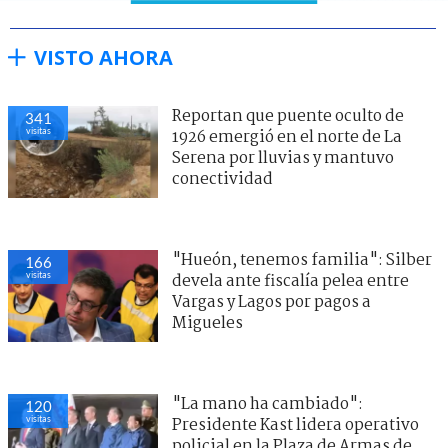
VISTO AHORA
Reportan que puente oculto de
341
visitas
1926 emergió en el norte de La
Serena por lluvias y mantuvo
conectividad
"Hueón, tenemos familia": Silber
166
visitas
devela ante fiscalía pelea entre
Vargas y Lagos por pagos a
Migueles
"La mano ha cambiado":
120
visitas
Presidente Kast lidera operativo
policial en la Plaza de Armas de