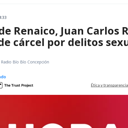
4:33
 de Renaico, Juan Carlos
de cárcel por delitos sex
al Radio Bío Bío Concepción
ado
Ética y transparenci