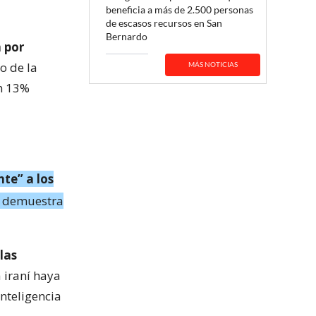
beneficia a más de 2.500 personas
de escasos recursos en San
Bernardo
 por
o de la
MÁS NOTICIAS
un 13%
nte” a los
a demuestra
las
 iraní haya
nteligencia