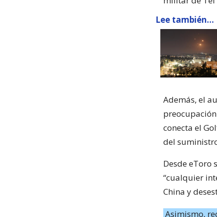
militar de Tel 
Lee también...
Además, el au
preocupación 
conecta el Go
del suministr
Desde eToro s
“cualquier in
China y desest
Asimismo, r