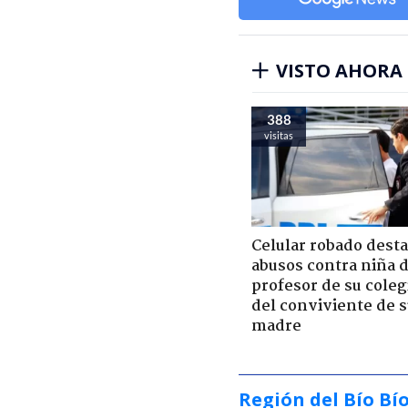
VISTO AHORA
388
visitas
Celular robado dest
abusos contra niña 
profesor de su coleg
del conviviente de 
madre
Región del Bío Bí