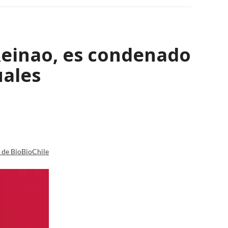
 Reinao, es condenado
uales
a de BioBioChile