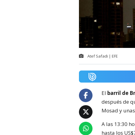
Atef Safadi | EFE
El
barril de B
después de qu
Mosad y unas i
A las 13:30 h
hasta los US$