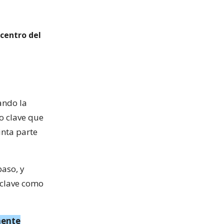
 centro del
ando la
o clave que
inta parte
aso, y
 clave como
mente