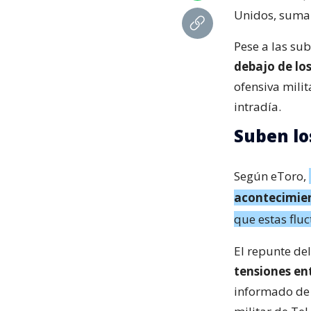
Unidos, sumab
Pese a las su
debajo de lo
ofensiva milit
intradía.
Suben lo
Según eToro,
acontecimien
que estas flu
El repunte del
tensiones ent
informado de 