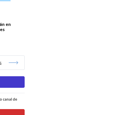
rán en
tes
s
o canal de