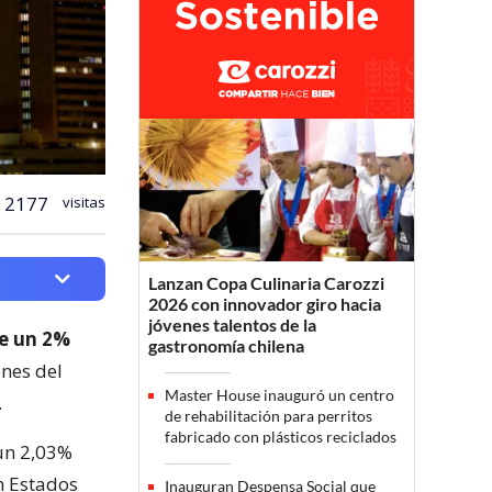
2177
visitas
Lanzan Copa Culinaria Carozzi
2026 con innovador giro hacia
jóvenes talentos de la
de un 2%
gastronomía chilena
nes del
Master House inauguró un centro
.
de rehabilitación para perritos
fabricado con plásticos reciclados
 un 2,03%
n Estados
Inauguran Despensa Social que