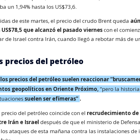
a un 1,94% hasta los US$73,6.
bidas de este martes, el precio del crudo Brent queda
aún
s US$78,5 que alcanzó el pasado viernes
con el comienz
ar de Israel contra Irán, cuando llegó a rebotar más de 
s precios del petróleo
los precios del petróleo suelen reaccionar “bruscame
tos geopolíticos en Oriente Próximo,
“pero la histori
ctuaciones
suelen ser efímeras”
.
 precio del petróleo coincide con el
recrudecimiento de 
re Irán e Israel
después de que el ministerio de Defensa
los ataques de esta mañana contra las instalaciones de i