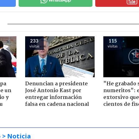
233
115
visitas
visitas
apa
Denuncian a presidente
"He grabado s
de un
José Antonio Kast por
numeritos": e
io y
entregar información
extorsivo que
su
falsa en cadena nacional
cientos de fis
o
> Noticia