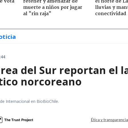
e vota
retener y amenazar de
el norte de L
-
muerte a niños por jugar
lluvias y man
al "rin raja"
conectividad
oticia
:44
rea del Sur reportan el 
stico norcoreano
 de Internacional en BioBioChile.
Ética y transparenci