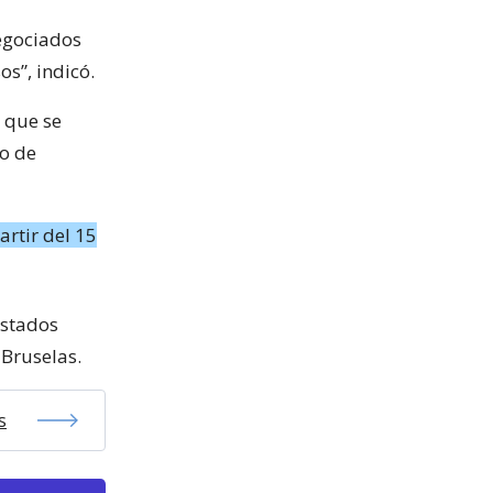
negociados
s”, indicó.
z que se
to de
rtir del 15
Estados
 Bruselas.
s