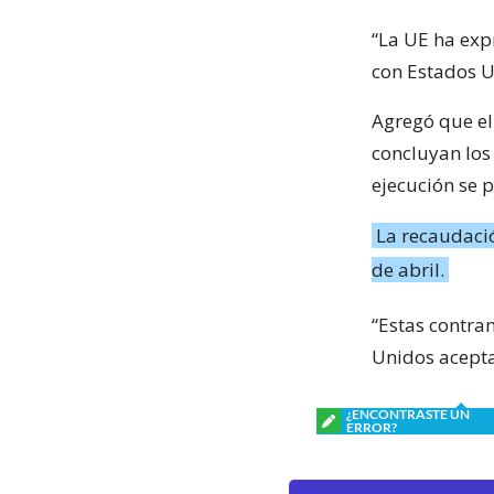
“La UE ha exp
con Estados U
Agregó que el 
concluyan los
ejecución se 
La recaudació
de abril.
“Estas contr
Unidos acepta
¿ENCONTRASTE UN
ERROR?