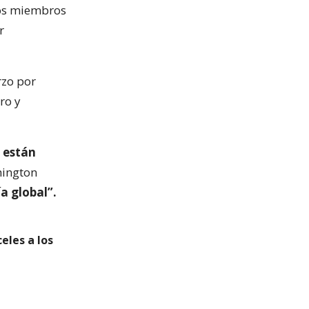
dos miembros
r
rzo por
ro y
 están
hington
a global”.
eles a los