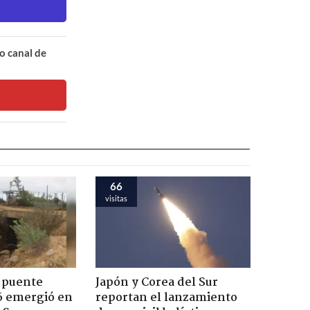
o canal de
66
visitas
 puente
Japón y Corea del Sur
6 emergió en
reportan el lanzamiento