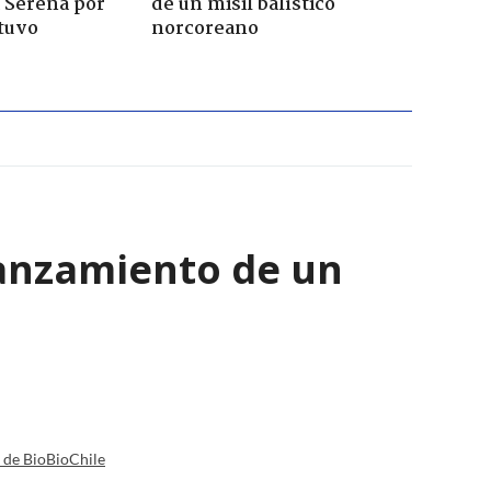
a Serena por
de un misil balístico
tuvo
norcoreano
lanzamiento de un
a de BioBioChile