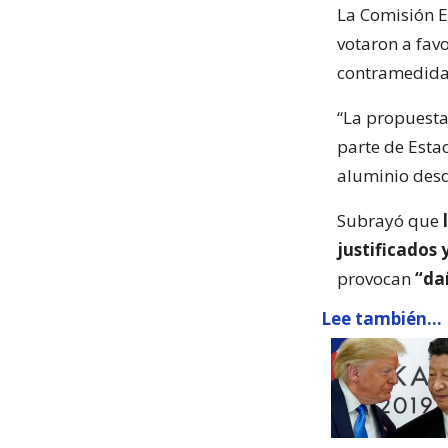
La Comisión E
votaron a fav
contramedidas
“La propuesta
parte de Esta
aluminio desd
Subrayó que
justificados 
provocan
“da
Lee también...