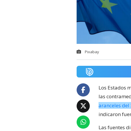
Pixabay
Los Estados 
las contramed
aranceles del
indicaron fue
Las fuentes d