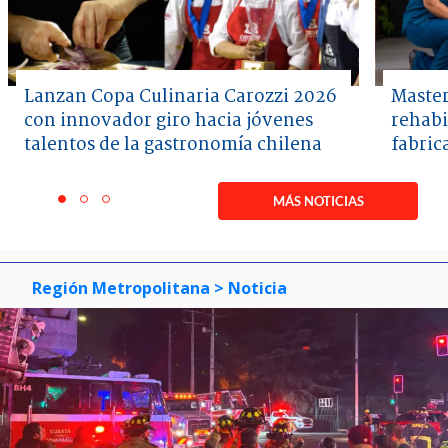
Lanzan Copa Culinaria Carozzi 2026
Master
con innovador giro hacia jóvenes
rehabi
talentos de la gastronomía chilena
fabric
Item
1
MÁS NOTICIAS
item
item
item
of
0
1
2
3
Región Metropolitana
> Noticia