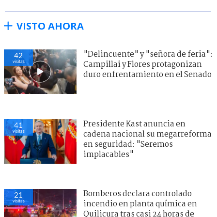
VISTO AHORA
"Delincuente" y "señora de feria":
42
visitas
Campillai y Flores protagonizan
duro enfrentamiento en el Senado
Presidente Kast anuncia en
41
visitas
cadena nacional su megarreforma
en seguridad: "Seremos
implacables"
Bomberos declara controlado
21
visitas
incendio en planta química en
Quilicura tras casi 24 horas de