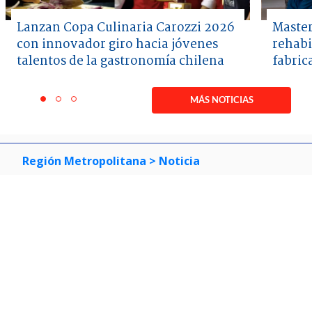
Lanzan Copa Culinaria Carozzi 2026
Master
con innovador giro hacia jóvenes
rehabi
talentos de la gastronomía chilena
fabric
Item
1
MÁS NOTICIAS
item
item
item
of
0
1
2
3
Región Metropolitana
> Noticia