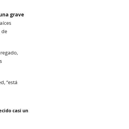
 una grave
aíces
a de
gregado,
s
d, “está
cido casi un