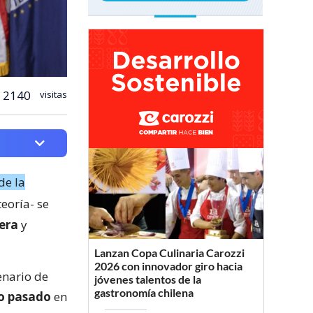
2140
visitas
de la
teoría- se
era
y
Lanzan Copa Culinaria Carozzi
2026 con innovador giro hacia
enario de
jóvenes talentos de la
gastronomía chilena
ño pasado
en