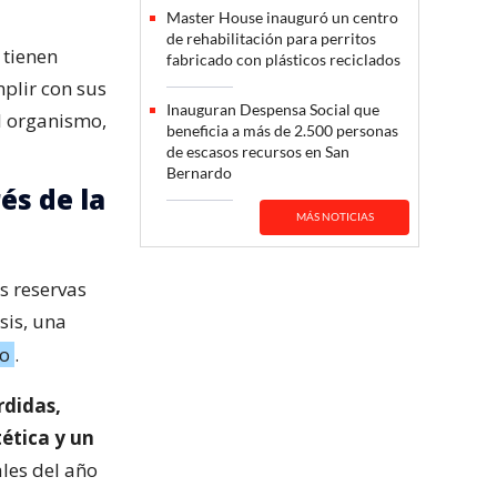
Master House inauguró un centro
de rehabilitación para perritos
 tienen
fabricado con plásticos reciclados
mplir con sus
Inauguran Despensa Social que
el organismo,
beneficia a más de 2.500 personas
de escasos recursos en San
Bernardo
és de la
MÁS NOTICIAS
s reservas
sis, una
io
.
rdidas,
tética y un
ales del año