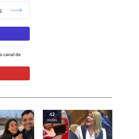
s
o canal de
42
visitas