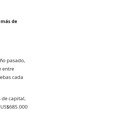
n más de
año pasado,
 entre
uebas cada
de capital,
i US$685.000