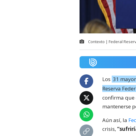
Contexto | Federal Reserve
Los
31 mayore
Reserva Feder
confirma que
mantenerse po
Aún así, la
Fe
crisis,
“sufrir