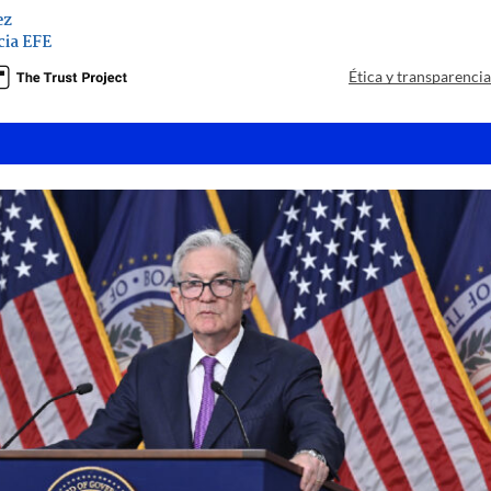
ez
ia EFE
Ética y transparenci