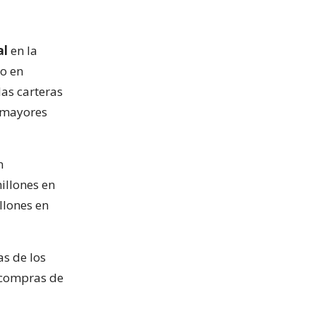
al
en la
o en
las carteras
s mayores
n
illones en
llones en
as de los
ecompras de