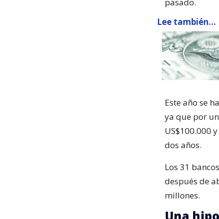
pasado.
Lee también...
Este año se h
ya que por un
US$100.000 y 
dos años.
Los 31 banco
después de ab
millones.
Una hipo